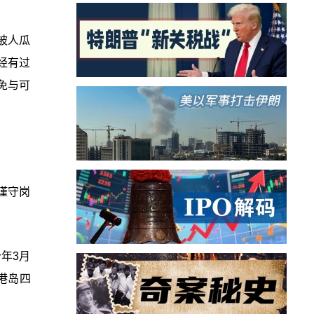
被人瓜
经有过
免与可
谨守岗
年3月
港岛四