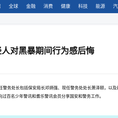
湾
全球
金融
消费
健康
科技
能源
汽
年轻人对黑暴期间行为感后悔
3任警务处长包括保安局长邓炳强、现任警务处处长萧泽颐，以及
向过百名少年警讯和耆乐警讯会员分享国安和警务工作。