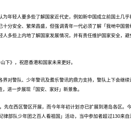
认为年轻人要多些了解国家近代史，例如新中国成立前国土几乎
已十分安全、繁荣昌盛，但强调青年一代必须了解「我哋中国曾
轻人多些上内地了解国家发展情况，并有责任维护国家安全，避
子山下》，祝愿香港和国家未来更好。
各界对警队、少年警讯及耆乐警讯的鼎力支持，警队上下会继续
性，进一步展现「国安、家好」新景象。
」，先在西区警区开展，而今年年初计划亦已扩展到港岛各区。今
纪律部队少年团之百人看祖国」活动，当中参加者超过130来自