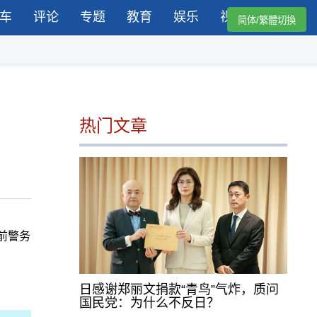
车
评论
专题
教育
娱乐
视频
简体/繁體切換
热门文章
前警务
日感谢郑丽文捐款“青鸟”气炸，质问
国民党：为什么不反日？