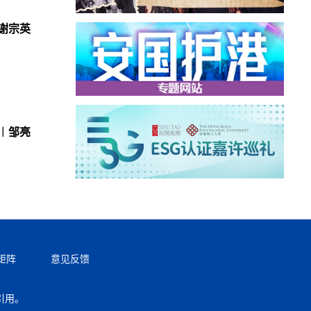
谢宗英
︱邹亮
矩阵
意见反馈
引用。
返回顶部