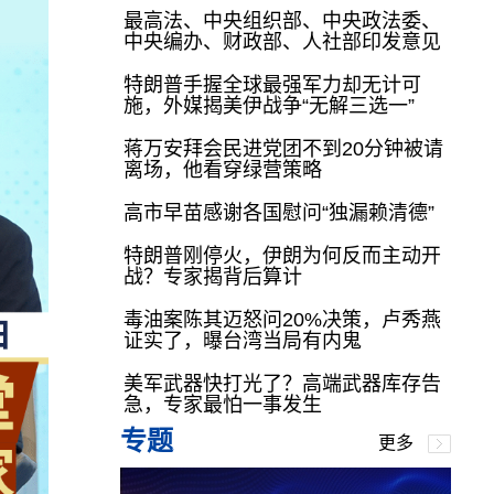
最高法、中央组织部、中央政法委、
中央编办、财政部、人社部印发意见
特朗普手握全球最强军力却无计可
施，外媒揭美伊战争“无解三选一”
蒋万安拜会民进党团不到20分钟被请
离场，他看穿绿营策略
高市早苗感谢各国慰问“独漏赖清德”
特朗普刚停火，伊朗为何反而主动开
战？专家揭背后算计
毒油案陈其迈怒问20%决策，卢秀燕
证实了，曝台湾当局有内鬼
美军武器快打光了？高端武器库存告
急，专家最怕一事发生
专题
更多