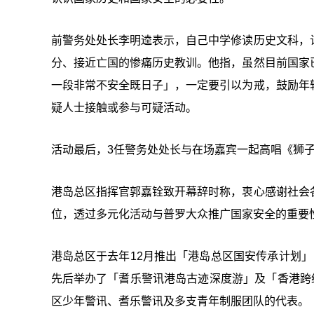
前警务处处长李明逵表示，自己中学修读历史文科，
分、接近亡国的惨痛历史教训。他指，虽然目前国家
一段非常不安全既日子」，一定要引以为戒，鼓励年
疑人士接触或参与可疑活动。
活动最后，3任警务处处长与在场嘉宾一起高唱《狮
港岛总区指挥官郭嘉铨致开幕辞时称，衷心感谢社会
位，透过多元化活动与普罗大众推广国家安全的重要
港岛总区于去年12月推出「港岛总区国安传承计划
先后举办了「耆乐警讯港岛古迹深度游」及「香港跨
区少年警讯、耆乐警讯及多支青年制服团队的代表。