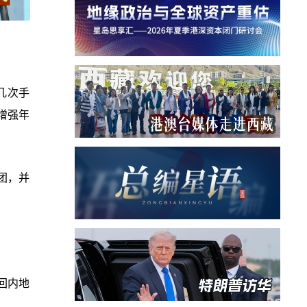
几次手
增强年
团，并
回内地