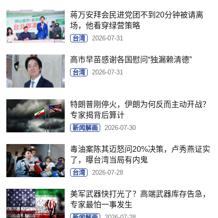
蒋万安拜会民进党团不到20分钟被请离
场，他看穿绿营策略
台湾
2026-07-31
高市早苗感谢各国慰问“独漏赖清德”
台湾
2026-07-31
特朗普刚停火，伊朗为何反而主动开战？
专家揭背后算计
新闻解画
2026-07-30
毒油案陈其迈怒问20%决策，卢秀燕证实
了，曝台湾当局有内鬼
台湾
2026-07-28
美军武器快打光了？高端武器库存告急，
专家最怕一事发生
新闻解画
2026-07-28