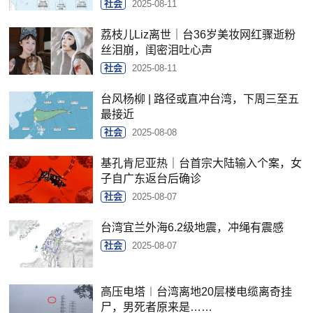
社会
2025-08-11
荔枝儿Liz离世｜台36岁美妆网红骤逝粉
丝泪崩，闺密泪吐心声
社会
2025-08-11
台风杨柳 | 路径或直冲台湾，下周三至五
最接近
社会
2025-08-08
基孔肯尼亚热｜台首宗大陆输入个案，女
子自广东返台后确诊
社会
2025-08-07
台湾宜兰外海6.2级地震，冲绳有震感
社会
2025-08-07
高压电塔︱台湾离地20层楼电缆离奇挂
尸，男死者原来是……