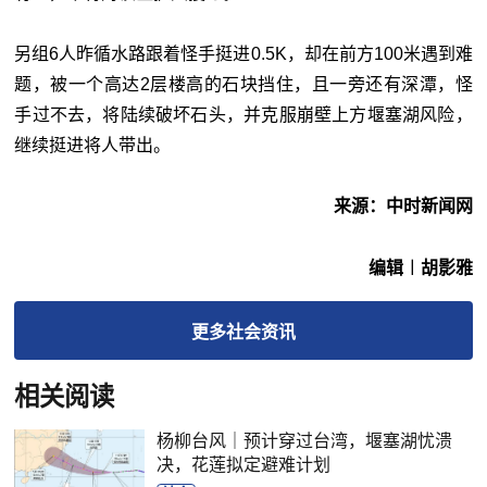
另组6人昨循水路跟着怪手挺进0.5K，却在前方100米遇到难
题，被一个高达2层楼高的石块挡住，且一旁还有深潭，怪
手过不去，将陆续破坏石头，并克服崩壁上方堰塞湖风险，
继续挺进将人带出。
来源：中时新闻网
编辑︱胡影雅
更多
社会
资讯
相关阅读
杨柳台风｜预计穿过台湾，堰塞湖忧溃
决，花莲拟定避难计划