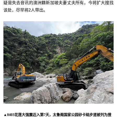
疑是失去音讯的澳洲籍新加坡夫妻丈夫所有，今将扩大搜找
该处，尽早将2人带出。
▲0403花莲大强震迈入第7天，太鲁阁国家公园砂卡础步道被列为搜