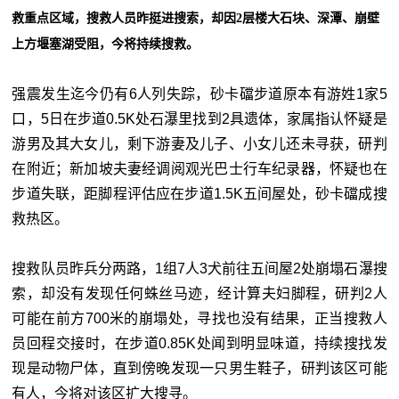
救重点区域，搜救人员昨挺进搜索，却因2层楼大石块、深潭、崩壁
上方堰塞湖受阻，今将持续搜救。
强震发生迄今仍有6人列失踪，砂卡礑步道原本有游姓1家5
口，5日在步道0.5K处石瀑里找到2具遗体，家属指认怀疑是
游男及其大女儿，剩下游妻及儿子、小女儿还未寻获，研判
在附近；新加坡夫妻经调阅观光巴士行车纪录器，怀疑也在
步道失联，距脚程评估应在步道1.5K五间屋处，砂卡礑成搜
救热区。
搜救队员昨兵分两路，1组7人3犬前往五间屋2处崩塌石瀑搜
索，却没有发现任何蛛丝马迹，经计算夫妇脚程，研判2人
可能在前方700米的崩塌处，寻找也没有结果，正当搜救人
员回程交接时，在步道0.85K处闻到明显味道，持续搜找发
现是动物尸体，直到傍晚发现一只男生鞋子，研判该区可能
有人，今将对该区扩大搜寻。