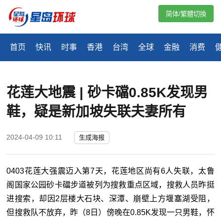
简体/繁體切換
首页
快讯
时事
香港
台湾
全球
金融
消费
花莲大地震 | 砂卡礑0.85K发现男
鞋，疑是新加坡失联夫妻所有
2024-04-09 10:11
生成海报
0403花莲大强震迈入第7天，花莲地区尚有6人失联，太鲁
阁国家公园砂卡礑步道被列为搜救重点区域，搜救人员昨挺
进搜索，却因2层楼大石块、深潭、崩壁上方堰塞湖受阻，
但搜救队不放弃，昨（8日）傍晚在0.85K发现一只男鞋，怀