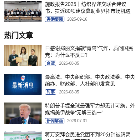
施政报告2025｜纺织界递交联合建议
书，提近80项建议冀助业界拓市场机遇
香港要闻
2025-09-16
热门文章
日感谢郑丽文捐款“青鸟”气炸，质问国民
党：为什么不反日？
台湾
2026-08-05
最高法、中央组织部、中央政法委、中央
编办、财政部、人社部印发意见
时事
2026-08-05
特朗普手握全球最强军力却无计可施，外
媒揭美伊战争“无解三选一”
新闻解画
2026-07-31
蒋万安拜会民进党团不到20分钟被请离