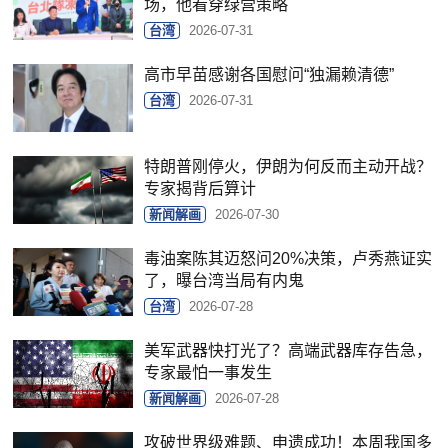
场，他看穿绿营策略
台湾
2026-07-31
高市早苗感谢各国慰问“独漏赖清德”
台湾
2026-07-31
特朗普刚停火，伊朗为何反而主动开战？
专家揭背后算计
新闻解画
2026-07-30
毒油案陈其迈怒问20%决策，卢秀燕证实
了，曝台湾当局有内鬼
台湾
2026-07-28
美军武器快打光了？高端武器库存告急，
专家最怕一事发生
新闻解画
2026-07-28
攻破世界级难题、申遗成功！本周我国多