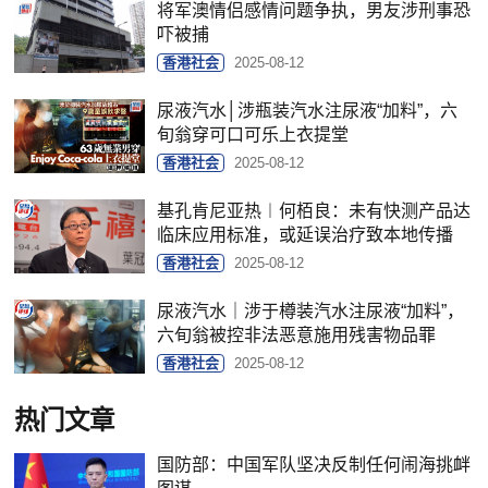
将军澳情侣感情问题争执，男友涉刑事恐
吓被捕
香港社会
2025-08-12
尿液汽水│涉瓶装汽水注尿液“加料”，六
旬翁穿可口可乐上衣提堂
香港社会
2025-08-12
基孔肯尼亚热︱何栢良：未有快测产品达
临床应用标准，或延误治疗致本地传播
香港社会
2025-08-12
尿液汽水｜涉于樽装汽水注尿液“加料”，
六旬翁被控非法恶意施用残害物品罪
香港社会
2025-08-12
热门文章
国防部：中国军队坚决反制任何闹海挑衅