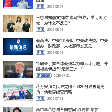
图谋
时事
2026-08-07
日感谢郑丽文捐款“青鸟”气炸，质问国民
党：为什么不反日？
台湾
2026-08-05
最高法、中央组织部、中央政法委、中央
编办、财政部、人社部印发意见
时事
2026-08-05
特朗普手握全球最强军力却无计可施，外
媒揭美伊战争“无解三选一”
新闻解画
2026-07-31
蒋万安拜会民进党团不到20分钟被请离
场，他看穿绿营策略
台湾
2026-07-31
高市早苗感谢各国慰问“独漏赖清德”