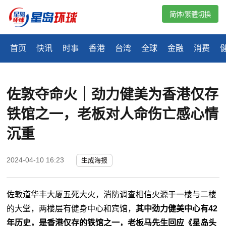
简体/繁體切換
首页
快讯
时事
香港
台湾
全球
金融
消费
佐敦夺命火｜劲力健美为香港仅存
铁馆之一，老板对人命伤亡感心情
沉重
2024-04-10 16:23
生成海报
佐敦道华丰大厦五死大火，消防调查相信火源于一楼与二楼
的大堂，两楼层有健身中心和宾馆，
其中劲力健美中心有42
年历史，是香港仅存的铁馆之一，
老板马先生回应《星岛头