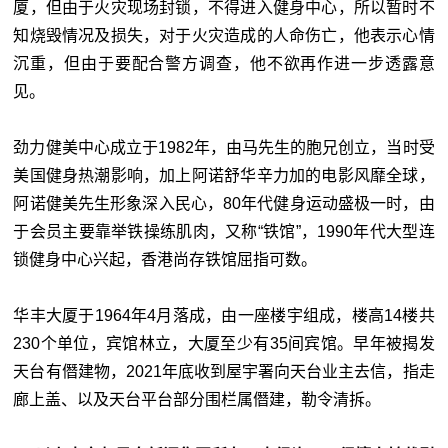
厦，但由于火灾现场封锁，不得进入健身中心，所以暂时不
知烧毁情况及损失，对于火灾造成的人命伤亡，他表示心情
沉重，但由于要配合警方调查，他不欲再作进一步透露意
见。
劲力健美中心成立于1982年，由马先生的胞兄创立，当时受
美国健身热潮影响，加上阿诺舒华辛力加的电影风靡全球，
阿诺健美先生形象深入民心，80年代健身运动盛极一时，由
于会员主要靠举铁操练肌肉，又称“铁馆”，1990年代大型连
锁健身中心兴起，香港尚存铁馆屈指可数。
华丰大厦于1964年4月落成，由一座楼宇组成，楼高14楼共
230个单位，宾馆林立，大厦至少有35间宾馆。早年被揭发
天台有僭建物，2021年底收到屋宇署向天台业主去信，指走
廊上盖、以及天台平台部分围栏属僭建，勒令清拆。