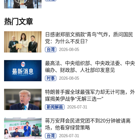
热门文章
日感谢郑丽文捐款“青鸟”气炸，质问国民
党：为什么不反日？
台湾
2026-08-05
最高法、中央组织部、中央政法委、中央
编办、财政部、人社部印发意见
时事
2026-08-05
特朗普手握全球最强军力却无计可施，外
媒揭美伊战争“无解三选一”
新闻解画
2026-07-31
蒋万安拜会民进党团不到20分钟被请离
场，他看穿绿营策略
台湾
2026-07-31