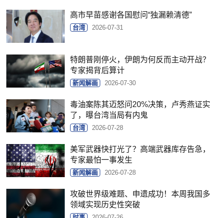
高市早苗感谢各国慰问“独漏赖清德”
台湾
2026-07-31
特朗普刚停火，伊朗为何反而主动开战？
专家揭背后算计
新闻解画
2026-07-30
毒油案陈其迈怒问20%决策，卢秀燕证实
了，曝台湾当局有内鬼
台湾
2026-07-28
美军武器快打光了？高端武器库存告急，
专家最怕一事发生
新闻解画
2026-07-28
攻破世界级难题、申遗成功！本周我国多
领域实现历史性突破
时事
2026-07-26