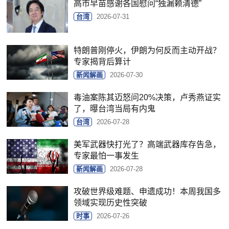
高市早苗感谢各国慰问“独漏赖清德”
台湾
2026-07-31
特朗普刚停火，伊朗为何反而主动开战？
专家揭背后算计
新闻解画
2026-07-30
毒油案陈其迈怒问20%决策，卢秀燕证实
了，曝台湾当局有内鬼
台湾
2026-07-28
美军武器快打光了？高端武器库存告急，
专家最怕一事发生
新闻解画
2026-07-28
攻破世界级难题、申遗成功！本周我国多
领域实现历史性突破
时事
2026-07-26