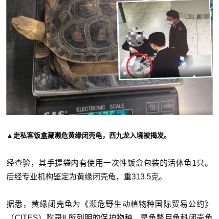
▲走私客饭盒藏濒危黄缘闭壳龟，西九龙入境被揭发。
经查验，其手提袋内有使用一次性饭盒包装的活体龟1只。
后经专业机构鉴定为黄缘闭壳龟，重313.5克。
据悉，黄缘闭壳龟为《濒危野生动植物种国际贸易公约》
（CITES）附录II.所列明的保护物种，是龟鳖目龟科闭壳龟