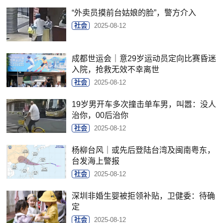
“外卖员摸前台姑娘的脸”，警方介入
社会
2025-08-12
成都世运会｜意29岁运动员定向比赛昏迷
入院，抢救无效不幸离世
社会
2025-08-12
19岁男开车多次撞击单车男，叫嚣：没人
治你，00后治你
社会
2025-08-12
杨柳台风｜或先后登陆台湾及闽南粤东，
台发海上警报
社会
2025-08-12
深圳非婚生婴被拒领补贴，卫健委：待确
定
社会
2025-08-12