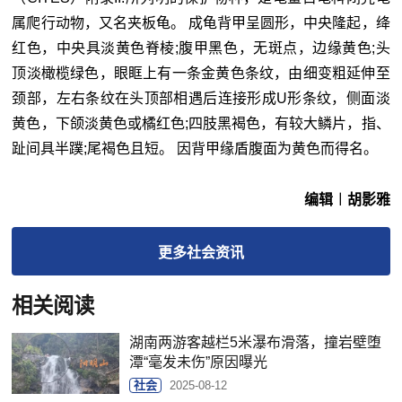
属爬行动物，又名夹板龟。 成龟背甲呈圆形，中央隆起，绛
红色，中央具淡黄色脊棱;腹甲黑色，无斑点，边缘黄色;头
顶淡橄榄绿色，眼眶上有一条金黄色条纹，由细变粗延伸至
颈部，左右条纹在头顶部相遇后连接形成U形条纹，侧面淡
黄色，下颌淡黄色或橘红色;四肢黑褐色，有较大鳞片，指、
趾间具半蹼;尾褐色且短。 因背甲缘盾腹面为黄色而得名。
编辑︱胡影雅
更多
社会
资讯
相关阅读
湖南两游客越栏5米瀑布滑落，撞岩壁堕
潭“毫发未伤”原因曝光
社会
2025-08-12