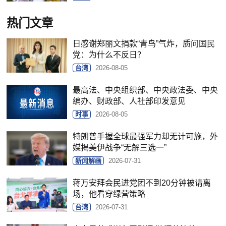
热门文章
日感谢郑丽文捐款“青鸟”气炸，质问国民
党：为什么不反日？
台湾
2026-08-05
最高法、中央组织部、中央政法委、中央
编办、财政部、人社部印发意见
时事
2026-08-05
特朗普手握全球最强军力却无计可施，外
媒揭美伊战争“无解三选一”
新闻解画
2026-07-31
蒋万安拜会民进党团不到20分钟被请离
场，他看穿绿营策略
台湾
2026-07-31