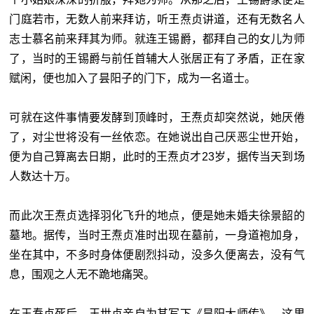
门庭若市，无数人前来拜访，听王焘贞讲道，还有无数名人
志士慕名前来拜其为师。就连王锡爵，都拜自己的女儿为师
了，当时的王锡爵与前任首辅大人张居正有了矛盾，正在家
赋闲，便也加入了昙阳子的门下，成为一名道士。
可就在这件事情要发酵到顶峰时，王焘贞却突然说，她厌倦
了，对尘世将没有一丝依恋。在她说出自己厌恶尘世开始，
便为自己算离去日期，此时的王焘贞才23岁，据传当天到场
人数达十万。
而此次王焘贞选择羽化飞升的地点，便是她未婚夫徐景韶的
墓地。据传，当时王焘贞准时出现在墓前，一身道袍加身，
坐在其中，不多时身体便剧烈抖动，没多久便离去，没有气
息，围观之人无不跪地痛哭。
在王焘贞死后，王世贞亲自为其写下《昙阳大师传》，这里