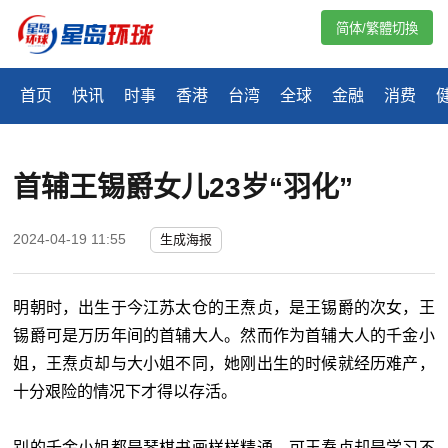
简体/繁體切換
首页
快讯
时事
香港
台湾
全球
金融
消费
首辅王锡爵女儿23岁“羽化”
2024-04-19 11:55
生成海报
明朝时，出生于今江苏太仓的王焘贞，是王锡爵的次女，王
锡爵可是万历年间的首辅大人。然而作为首辅大人的千金小
姐，王焘贞却与大小姐不同，她刚出生的时候就经历难产，
十分艰险的情况下才得以存活。
别的千金小姐都是琴棋书画样样精通，可王焘贞却是学习不