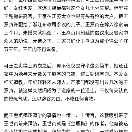
好，女红也差，就连王锡爵都对这个女儿十分失望。但毕竟
王锡爵是高官，王家在江苏太仓也是有头有脸的大户，把王
焘贞许配给了浙江布政司参议的儿子。王焘贞在嫁入徐家前
三个月，未婚夫就病逝了。王焘贞用朝廷的倡议来反驳家中
众人的劝说，无奈之下，王家只好让王焘贞为那个徐公子守
节三年，三年内不再说亲。
可王焘贞换上素衣之后，却不仅仅是守孝这么简单，她还让
家中为她寻来无数关于道学的书籍，整日钻研学习。不爱女
红爱道教，年纪轻轻还未嫁人，连家门都没有出过几次的王
焘贞，就这样突然间成为了道家的一位道士，不仅每天认真
的修炼气功，还以辟谷为由，不吃任何食物。
而王焘贞痴迷道学的事情也一传十、十传百，这就吸引来了
王世贞前来拜访，王世贞就是《金瓶梅》的作者，他竟被这
个小姑娘深深的折服，拜她为师。从那之后，王锡爵家便是