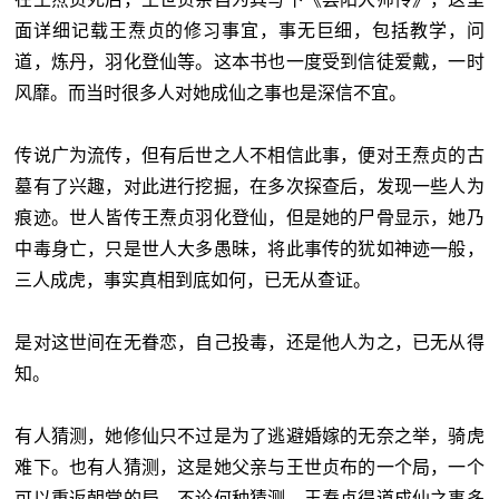
面详细记载王焘贞的修习事宜，事无巨细，包括教学，问
道，炼丹，羽化登仙等。这本书也一度受到信徒爱戴，一时
风靡。而当时很多人对她成仙之事也是深信不宜。
传说广为流传，但有后世之人不相信此事，便对王焘贞的古
墓有了兴趣，对此进行挖掘，在多次探查后，发现一些人为
痕迹。世人皆传王焘贞羽化登仙，但是她的尸骨显示，她乃
中毒身亡，只是世人大多愚昧，将此事传的犹如神迹一般，
三人成虎，事实真相到底如何，已无从查证。
是对这世间在无眷恋，自己投毒，还是他人为之，已无从得
知。
有人猜测，她修仙只不过是为了逃避婚嫁的无奈之举，骑虎
难下。也有人猜测，这是她父亲与王世贞布的一个局，一个
可以重返朝堂的局。不论何种猜测，王焘贞得道成仙之事多