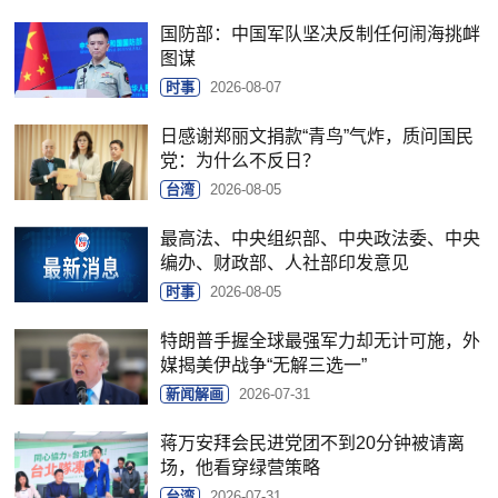
国防部：中国军队坚决反制任何闹海挑衅
图谋
时事
2026-08-07
日感谢郑丽文捐款“青鸟”气炸，质问国民
党：为什么不反日？
台湾
2026-08-05
最高法、中央组织部、中央政法委、中央
编办、财政部、人社部印发意见
时事
2026-08-05
特朗普手握全球最强军力却无计可施，外
媒揭美伊战争“无解三选一”
新闻解画
2026-07-31
蒋万安拜会民进党团不到20分钟被请离
场，他看穿绿营策略
台湾
2026-07-31