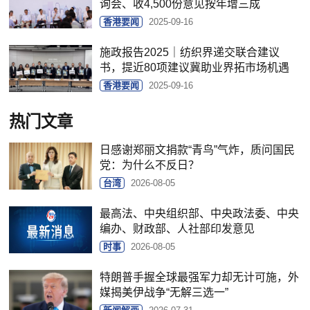
询会、收4,500份意见按年增三成
香港要闻
2025-09-16
施政报告2025｜纺织界递交联合建议
书，提近80项建议冀助业界拓市场机遇
香港要闻
2025-09-16
热门文章
日感谢郑丽文捐款“青鸟”气炸，质问国民
党：为什么不反日？
台湾
2026-08-05
最高法、中央组织部、中央政法委、中央
编办、财政部、人社部印发意见
时事
2026-08-05
特朗普手握全球最强军力却无计可施，外
媒揭美伊战争“无解三选一”