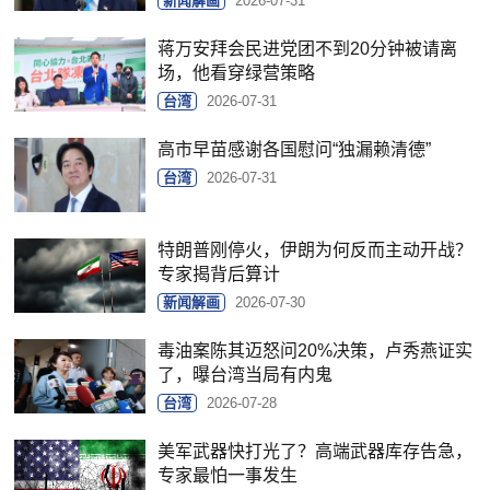
新闻解画
2026-07-31
蒋万安拜会民进党团不到20分钟被请离
场，他看穿绿营策略
台湾
2026-07-31
高市早苗感谢各国慰问“独漏赖清德”
台湾
2026-07-31
特朗普刚停火，伊朗为何反而主动开战？
专家揭背后算计
新闻解画
2026-07-30
毒油案陈其迈怒问20%决策，卢秀燕证实
了，曝台湾当局有内鬼
台湾
2026-07-28
美军武器快打光了？高端武器库存告急，
专家最怕一事发生