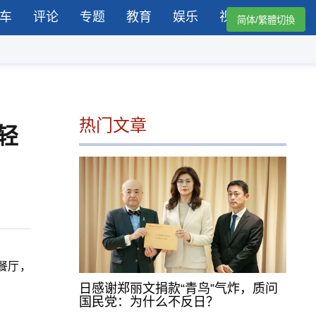
车
评论
专题
教育
娱乐
视频
简体/繁體切換
热门文章
轻
餐厅，
日感谢郑丽文捐款“青鸟”气炸，质问
国民党：为什么不反日？