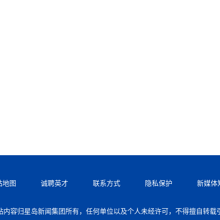
站地图
诚聘英才
联系方式
隐私保护
新媒体
站内容归星岛新闻集团所有，任何单位以及个人未经许可，不得擅自转载