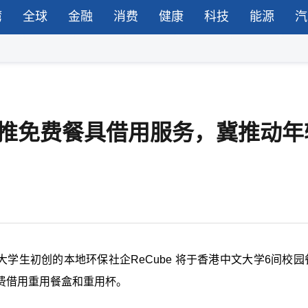
湾
全球
金融
消费
健康
科技
能源
汽
餐厅推免费餐具借用服务，冀推动年
大学生初创的本地环保社企ReCube 将于香港中文大学6间校园
费借用重用餐盒和重用杯。