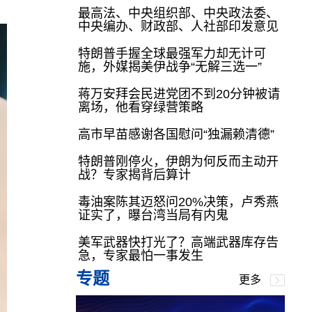
最高法、中央组织部、中央政法委、
中央编办、财政部、人社部印发意见
特朗普手握全球最强军力却无计可
施，外媒揭美伊战争“无解三选一”
蒋万安拜会民进党团不到20分钟被请
离场，他看穿绿营策略
高市早苗感谢各国慰问“独漏赖清德”
特朗普刚停火，伊朗为何反而主动开
战？专家揭背后算计
毒油案陈其迈怒问20%决策，卢秀燕
证实了，曝台湾当局有内鬼
美军武器快打光了？高端武器库存告
急，专家最怕一事发生
专题
更多