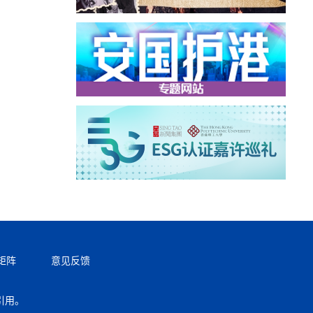
矩阵
意见反馈
引用。
返回顶部