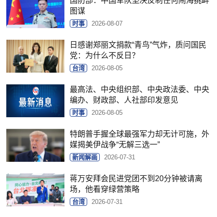
国防部：中国军队坚决反制任何闹海挑衅
图谋
时事
2026-08-07
日感谢郑丽文捐款“青鸟”气炸，质问国民
党：为什么不反日？
台湾
2026-08-05
最高法、中央组织部、中央政法委、中央
编办、财政部、人社部印发意见
时事
2026-08-05
特朗普手握全球最强军力却无计可施，外
媒揭美伊战争“无解三选一”
新闻解画
2026-07-31
蒋万安拜会民进党团不到20分钟被请离
场，他看穿绿营策略
台湾
2026-07-31