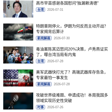
高市早苗感谢各国慰问“独漏赖清德”
台湾
2026-07-31
特朗普刚停火，伊朗为何反而主动开战？
专家揭背后算计
新闻解画
2026-07-30
毒油案陈其迈怒问20%决策，卢秀燕证实
了，曝台湾当局有内鬼
台湾
2026-07-28
美军武器快打光了？高端武器库存告急，
专家最怕一事发生
新闻解画
2026-07-28
攻破世界级难题、申遗成功！本周我国多
领域实现历史性突破
时事
2026-07-26