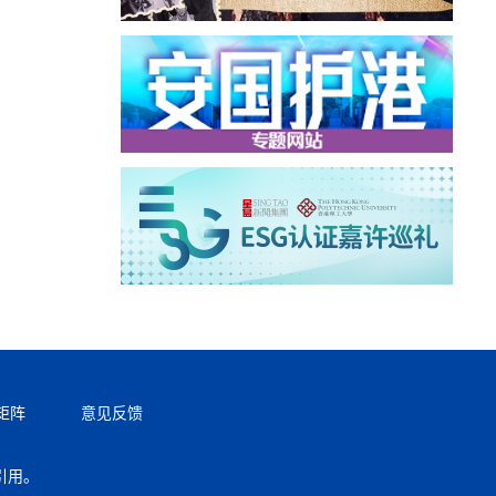
矩阵
意见反馈
引用。
返回顶部