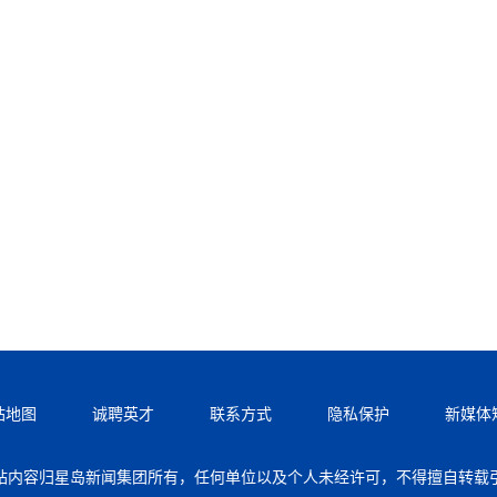
站地图
诚聘英才
联系方式
隐私保护
新媒体
站内容归星岛新闻集团所有，任何单位以及个人未经许可，不得擅自转载