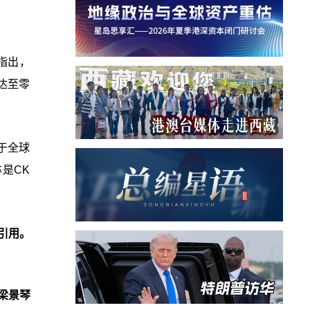
指出，
年达至零
于全球
是CK
引用。
梁景琴