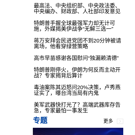
最高法、中央组织部、中央政法委、
中央编办、财政部、人社部印发意见
特朗普手握全球最强军力却无计可
施，外媒揭美伊战争“无解三选一”
蒋万安拜会民进党团不到20分钟被请
离场，他看穿绿营策略
高市早苗感谢各国慰问“独漏赖清德”
特朗普刚停火，伊朗为何反而主动开
战？专家揭背后算计
毒油案陈其迈怒问20%决策，卢秀燕
证实了，曝台湾当局有内鬼
美军武器快打光了？高端武器库存告
急，专家最怕一事发生
专题
更多