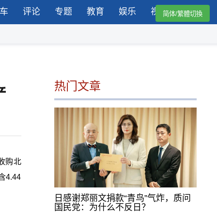
车
评论
专题
教育
娱乐
视频
简体/繁體切換
热门文章
产
收购北
4.44
日感谢郑丽文捐款“青鸟”气炸，质问
国民党：为什么不反日？