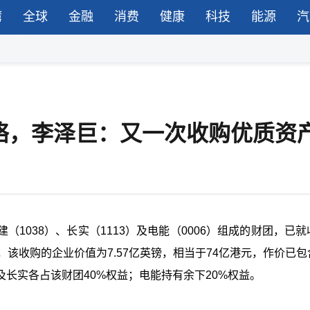
湾
全球
金融
消费
健康
科技
能源
汽
络，李泽巨：又一次收购优质资
1038）、长实（1113）及电能（0006）组成的财团，已就
协议，该收购的企业价值为7.57亿英镑，相当于74亿港元，作价已包含
长实各占该财团40%权益；电能持有余下20%权益。