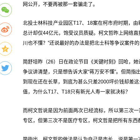
网公开，不要再被那一套骗走了。
北投士林科技产业园区T17、18案在柯市府时期，由
总计却仅44亿元，饱受议员质疑。柯文哲昨上网络直
川也不懂？”还说最好的办法是把北士科等争议案件
简舒培昨（26）日在政论节目《关键时刻》回呛，
争议讲清楚，只是想告诉大家“蒋万安不懂”。但简指出，
到现在还在长草，到底为甚么只差2000坪价钱却差这
值，为什么T17、T18只有新光人寿一家就决标？
而柯文哲说是因为前面两次已经流标，所以第三次一
专区，但第三次不是医疗专区，柯文哲是把所有东西
简指出，柯文哲的做法是认为自己是市长，说是第一