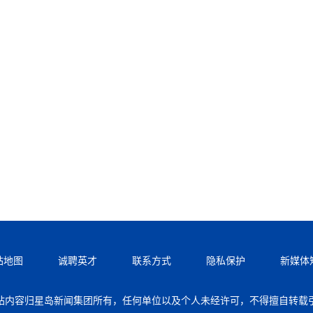
站地图
诚聘英才
联系方式
隐私保护
新媒体
站内容归星岛新闻集团所有，任何单位以及个人未经许可，不得擅自转载