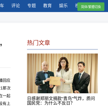
车
评论
专题
教育
娱乐
视频
简体/繁體切換
热门文章
”
播回应
1那次
在一起
日感谢郑丽文捐款“青鸟”气炸，质问
国民党：为什么不反日？
没有上