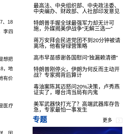
最高法、中央组织部、中央政法委、
中央编办、财政部、人社部印发意见
7、18
特朗普手握全球最强军力却无计可
施，外媒揭美伊战争“无解三选一”
，李四
蒋万安拜会民进党团不到20分钟被请
离场，他看穿绿营策略
高市早苗感谢各国慰问“独漏赖清德”
是想把
18，地
特朗普刚停火，伊朗为何反而主动开
战？专家揭背后算计
地有价
毒油案陈其迈怒问20%决策，卢秀燕
证实了，曝台湾当局有内鬼
美军武器快打光了？高端武器库存告
是医疗
急，专家最怕一事发生
专题
更多
样，因