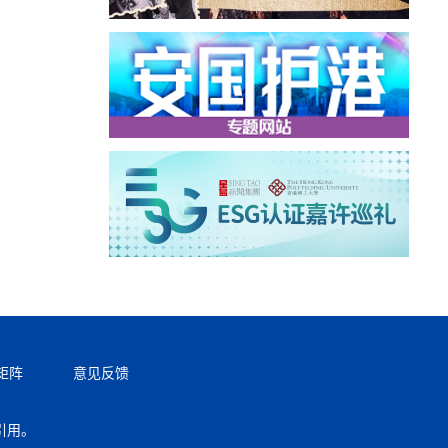
矩阵
意见反馈
引用。
返回顶部