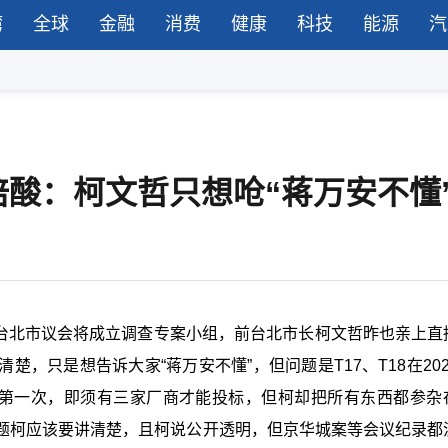
湾
全球
金融
消费
健康
科技
能源
汽
酸：柯文哲只想呛“蒋万安不懂
，台北市议会将成立调查专案小组，前台北市长柯文哲昨也亲上直
，只是想告诉大家“蒋万安不懂”，但问题是T17、T18在202
为第一次，即须有三家厂商才能投标，但柯却把所有东西都参杂
题柯应该要讲清楚，且柯说公开透明，但京华城案等会议纪录都