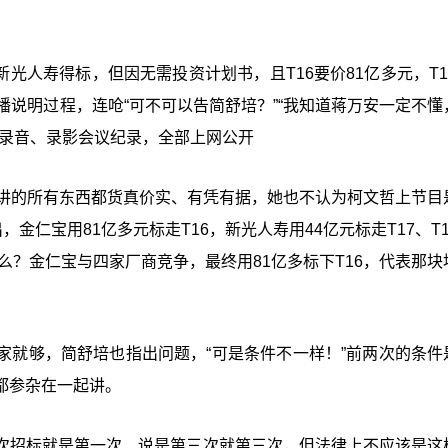
新光人寿得标，但因无需投资计划书，且T16要价81亿多元，T1
播说明过程，连呛“可不可以告简舒培？”“我知道蒋万安一定不懂
的录音、录影会议纪录，全部上网公开
她讲的所有东西都货真价实、有凭有据，她也不认为柯文哲上节目
金仁宝用81亿多元标走T16，新光人寿用44亿元标走T17、T
么？金仁宝与四家厂商竞争，最终用81亿多标下T16，代表那块
家就够，简舒培也指出问题，“可是条件不一样！”前两次的条件
都参杂在一起讲。
次招标就是第一次、说是第三次就第三次，但法律上不应该是这