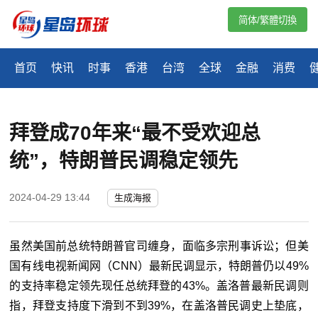
简体/繁體切換
首页
快讯
时事
香港
台湾
全球
金融
消费
拜登成70年来“最不受欢迎总
统”，特朗普民调稳定领先
2024-04-29 13:44
生成海报
虽然美国前总统特朗普官司缠身，面临多宗刑事诉讼；但美
国有线电视新闻网（CNN）最新民调显示，特朗普仍以49%
的支持率稳定领先现任总统拜登的43%。盖洛普最新民调则
指，拜登支持度下滑到不到39%，在盖洛普民调史上垫底，