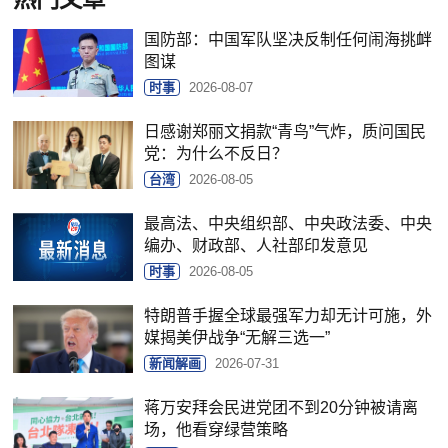
国防部：中国军队坚决反制任何闹海挑衅
图谋
时事
2026-08-07
日感谢郑丽文捐款“青鸟”气炸，质问国民
党：为什么不反日？
台湾
2026-08-05
最高法、中央组织部、中央政法委、中央
编办、财政部、人社部印发意见
时事
2026-08-05
特朗普手握全球最强军力却无计可施，外
媒揭美伊战争“无解三选一”
新闻解画
2026-07-31
蒋万安拜会民进党团不到20分钟被请离
场，他看穿绿营策略