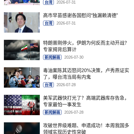
台湾
2026-07-31
高市早苗感谢各国慰问“独漏赖清德”
台湾
2026-07-31
特朗普刚停火，伊朗为何反而主动开战？
专家揭背后算计
新闻解画
2026-07-30
毒油案陈其迈怒问20%决策，卢秀燕证实
了，曝台湾当局有内鬼
台湾
2026-07-28
美军武器快打光了？高端武器库存告急，
专家最怕一事发生
新闻解画
2026-07-28
攻破世界级难题、申遗成功！本周我国多
领域实现历史性突破