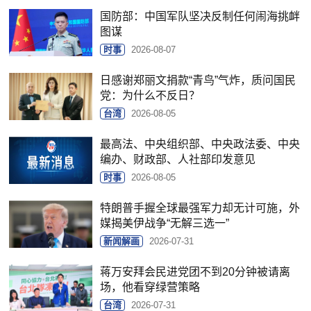
国防部：中国军队坚决反制任何闹海挑衅
图谋
时事
2026-08-07
日感谢郑丽文捐款“青鸟”气炸，质问国民
党：为什么不反日？
台湾
2026-08-05
最高法、中央组织部、中央政法委、中央
编办、财政部、人社部印发意见
时事
2026-08-05
特朗普手握全球最强军力却无计可施，外
媒揭美伊战争“无解三选一”
新闻解画
2026-07-31
蒋万安拜会民进党团不到20分钟被请离
场，他看穿绿营策略
台湾
2026-07-31