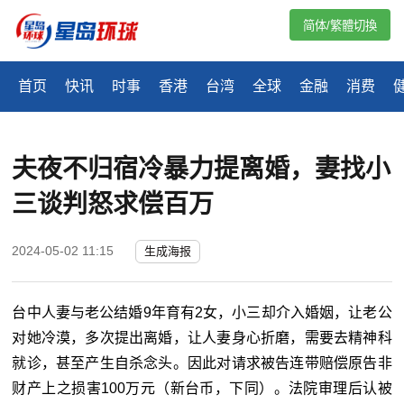
简体/繁體切換
首页
快讯
时事
香港
台湾
全球
金融
消费
夫夜不归宿冷暴力提离婚，妻找小
三谈判怒求偿百万
2024-05-02 11:15
生成海报
台中人妻与老公结婚9年育有2女，小三却介入婚姻，让老公
对她冷漠，多次提出离婚，让人妻身心折磨，需要去精神科
就诊，甚至产生自杀念头。因此对请求被告连带赔偿原告非
财产上之损害100万元（新台币，下同）。法院审理后认被