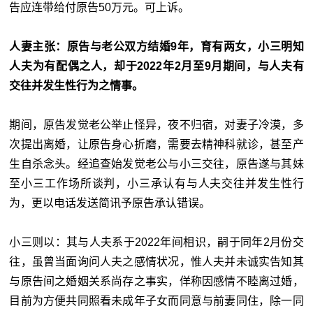
告应连带给付原告50万元。可上诉。
人妻主张：原告与老公双方结婚9年，育有两女，小三明知
人夫为有配偶之人，却于2022年2月至9月期间，与人夫有
交往并发生性行为之情事。
期间，原告发觉老公举止怪异，夜不归宿，对妻子冷漠，多
次提出离婚，让原告身心折磨，需要去精神科就诊，甚至产
生自杀念头。经追查始发觉老公与小三交往，原告遂与其妹
至小三工作场所谈判，小三承认有与人夫交往并发生性行
为，更以电话发送简讯予原告承认错误。
小三则以：其与人夫系于2022年间相识，嗣于同年2月份交
往，虽曾当面询问人夫之感情状况，惟人夫并未诚实告知其
与原告间之婚姻关系尚存之事实，佯称因感情不睦离过婚，
目前为方便共同照看未成年子女而同意与前妻同住，除一同