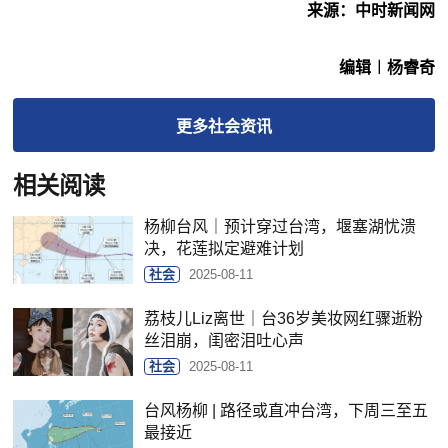
来源：中时新闻网
编辑︱杨睿奇
更多
社会
资讯
相关阅读
杨柳台风｜预计穿过台湾，堰塞湖忧溃
决，花莲拟定避难计划
社会
2025-08-11
荔枝儿Liz离世｜台36岁美妆网红骤逝粉
丝泪崩，闺密泪吐心声
社会
2025-08-11
台风杨柳 | 路径或直冲台湾，下周三至五
最接近