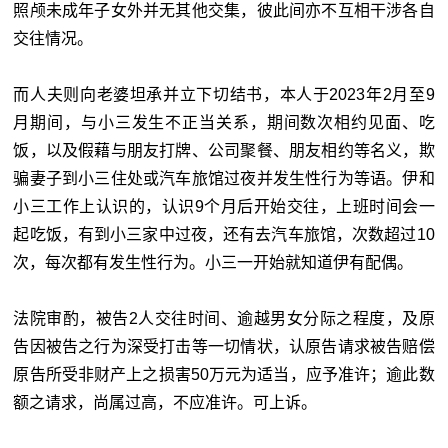
照颅未成年子女外并无其他交集，彼此间亦不互相干涉各自
交往情况。
而人夫则向老婆坦承并立下切结书，本人于2023年2月至9
月期间，与小三发生不正当关系，期间数次相约见面、吃
饭，以及假藉与朋友打牌、公司聚餐、朋友相约等名义，欺
骗妻子到小三住处或汽车旅馆过夜并发生性行为等语。伊和
小三工作上认识的，认识9个月后开始交往，上班时间会一
起吃饭，有到小三家中过夜，还有去汽车旅馆，次数超过10
次，每次都有发生性行为。小三一开始就知道伊有配偶。
法院审酌，被告2人交往时间、逾越男女分际之程度，及原
告因被告之行为深受打击等一切情状，认原告请求被告赔偿
原告所受非财产上之损害50万元为适当，应予准许；逾此数
额之请求，尚属过高，不应准许。可上诉。