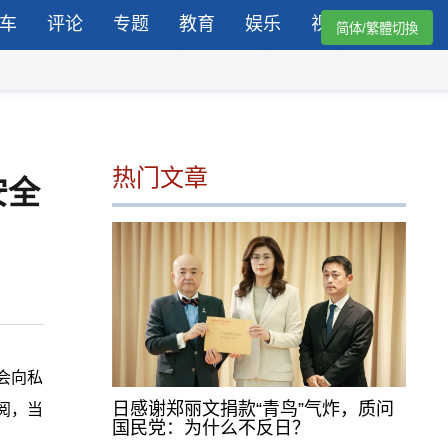
车
评论
专题
教育
娱乐
视频
简体/繁體切換
热门文章
安全
会向私
日感谢郑丽文捐款“青鸟”气炸，质问
阅，当
国民党：为什么不反日？