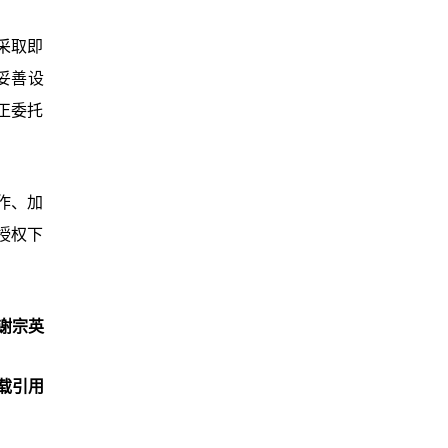
采取即
妥善设
正委托
作、加
授权下
谢宗英
载引用