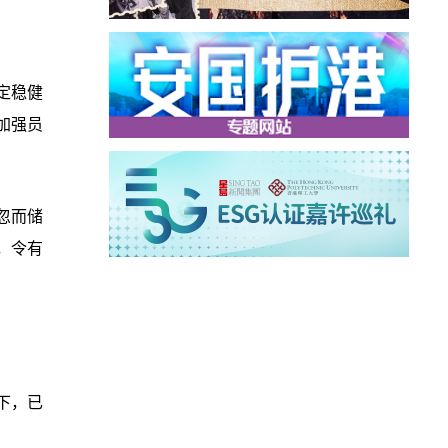
定稳健
加强员
忽而储
，令有
下，已