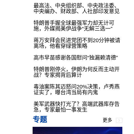
最高法、中央组织部、中央政法委、
中央编办、财政部、人社部印发意见
特朗普手握全球最强军力却无计可
施，外媒揭美伊战争“无解三选一”
蒋万安拜会民进党团不到20分钟被请
离场，他看穿绿营策略
高市早苗感谢各国慰问“独漏赖清德”
特朗普刚停火，伊朗为何反而主动开
战？专家揭背后算计
毒油案陈其迈怒问20%决策，卢秀燕
证实了，曝台湾当局有内鬼
美军武器快打光了？高端武器库存告
急，专家最怕一事发生
专题
更多