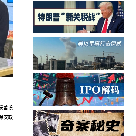
妥善设
保安政