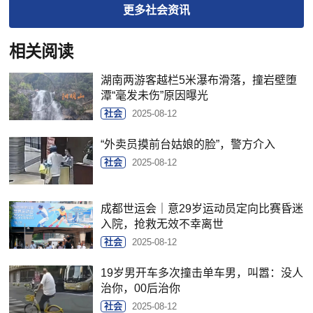
更多
社会
资讯
相关阅读
湖南两游客越栏5米瀑布滑落，撞岩壁堕
潭“毫发未伤”原因曝光
社会
2025-08-12
“外卖员摸前台姑娘的脸”，警方介入
社会
2025-08-12
成都世运会｜意29岁运动员定向比赛昏迷
入院，抢救无效不幸离世
社会
2025-08-12
19岁男开车多次撞击单车男，叫嚣：没人
治你，00后治你
社会
2025-08-12