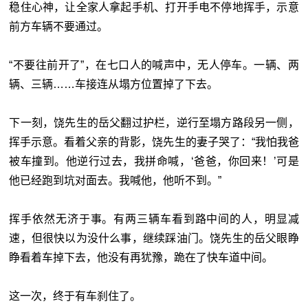
稳住心神，让全家人拿起手机、打开手电不停地挥手，示意
前方车辆不要通过。
“不要往前开了”，在七口人的喊声中，无人停车。一辆、两
辆、三辆……车接连从塌方位置掉了下去。
下一刻，饶先生的岳父翻过护栏，逆行至塌方路段另一侧，
挥手示意。看着父亲的背影，饶先生的妻子哭了：“我怕我爸
被车撞到。他逆行过去，我拼命喊，‘爸爸，你回来！’可是
他已经跑到坑对面去。我喊他，他听不到。”
挥手依然无济于事。有两三辆车看到路中间的人，明显减
速，但很快以为没什么事，继续踩油门。饶先生的岳父眼睁
睁看着车掉下去，他没有再犹豫，跪在了快车道中间。
这一次，终于有车刹住了。