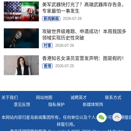
美军武器快打光了？高端武器库存告急，
专家最怕一事发生
新闻解画
2026-07-28
攻破世界级难题、申遗成功！本周我国多
领域实现历史性突破
时事
2026-07-26
香港知名女演员宣萱发声明：图是假的！
香港
2026-07-25
关于我们
网站地图
诚聘英才
联系方式
意见反馈
隐私保护
新媒体矩阵
本网站内容归星岛新闻集团所有，任何单位以及个人未经许可，不得擅
返回
转载引用。