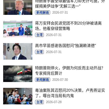
特朗普手握全球最强军力却无计可施，外
媒揭美伊战争“无解三选一”
新闻解画
2026-07-31
蒋万安拜会民进党团不到20分钟被请离
场，他看穿绿营策略
台湾
2026-07-31
高市早苗感谢各国慰问“独漏赖清德”
台湾
2026-07-31
特朗普刚停火，伊朗为何反而主动开战？
专家揭背后算计
新闻解画
2026-07-30
毒油案陈其迈怒问20%决策，卢秀燕证实
了，曝台湾当局有内鬼
台湾
2026-07-28