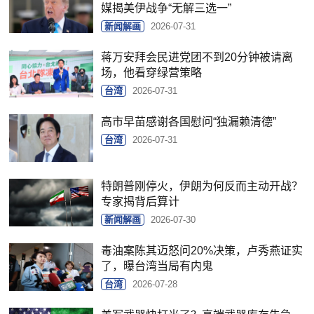
媒揭美伊战争“无解三选一”
新闻解画
2026-07-31
蒋万安拜会民进党团不到20分钟被请离
场，他看穿绿营策略
台湾
2026-07-31
高市早苗感谢各国慰问“独漏赖清德”
台湾
2026-07-31
特朗普刚停火，伊朗为何反而主动开战？
专家揭背后算计
新闻解画
2026-07-30
毒油案陈其迈怒问20%决策，卢秀燕证实
了，曝台湾当局有内鬼
台湾
2026-07-28