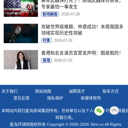
美军武器快打光了？高端武器库存告急，
专家最怕一事发生
新闻解画
2026-07-28
攻破世界级难题、申遗成功！本周我国多
领域实现历史性突破
时事
2026-07-26
香港知名女演员宣萱发声明：图是假的！
香港
2026-07-25
关于我们
网站地图
诚聘英才
联系方式
意见反馈
隐私保护
新媒体矩阵
本网站内容归星岛新闻集团所有，任何单位以及个人未经许可，不得擅
返回
转载引用。
顶部
星岛环球网版权所有 Copyright © 2005-2026 Stnn.cc All Rights