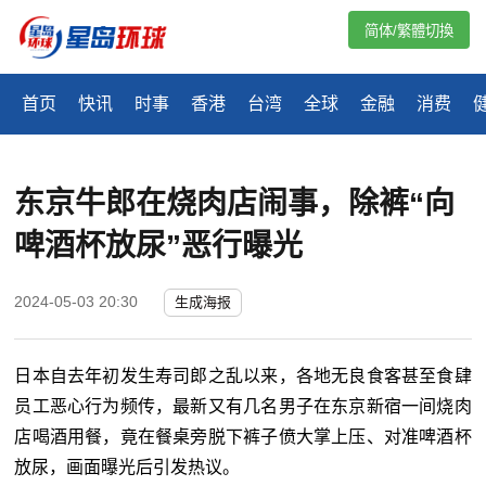
简体/繁體切換
首页
快讯
时事
香港
台湾
全球
金融
消费
东京牛郎在烧肉店闹事，除裤“向
啤酒杯放尿”恶行曝光
2024-05-03 20:30
生成海报
日本自去年初发生寿司郎之乱以来，各地无良食客甚至食肆
员工恶心行为频传，最新又有几名男子在东京新宿一间烧肉
店喝酒用餐，竟在餐桌旁脱下裤子偾大掌上压、对准啤酒杯
放尿，画面曝光后引发热议。