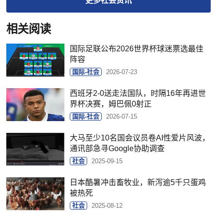
更多
社会
资讯
相关阅读
国际足联公布2026世界杯球迷票选最佳
阵容
国际-社会
2026-07-23
西班牙2-0送走法国队，时隔16年再进世
界杯决赛，姆巴佩0射正
国际-社会
2026-07-15
大马至少10名国会议员卷AI性爱片风波，
通讯部急寻Google协助调查
社会
2025-09-15
日本酷暑冲击畜牧业，新泻逾5千只蛋鸡
被热死
社会
2025-08-12