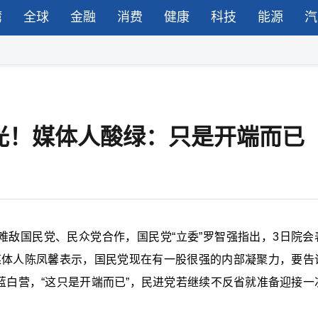
湾
全球
金融
消费
健康
科技
能源
汽
曝光！媒体人酸绿：只是开端而已
难敌国民党、民众党合作，国民党“立委”罗智强指出，3日院会
媒体人陈凤馨表示，国民党现在有一股很强的内部凝聚力，要告
蓝白营，“这只是开端而已”，民进党若继续不反省就准备迎接一