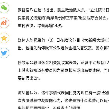
罗智强昨在脸书指出，民主政治数人头，“立法院”3
提案将民进党的“两岸条例修正草案”退回程序委员会
重付表决，绿营再输14次。
媒体人陈凤馨昨（3）日在政论节目《大新闻大爆
出，包括先前停砍军公教退休金相关复议案，民众党
停砍军公教退休金相关复议案表决，蓝营甲动却有5
上其实就知道有委员因为紧急状况或出岛要请假，而且
要请假出岛”。
陈凤馨认为，这件事情代表国民党内现在有一股很强
次表决过程中凝聚向心力，这也是为什么蓝营可以每
失败都怪罪国民党，不反省内部问题。