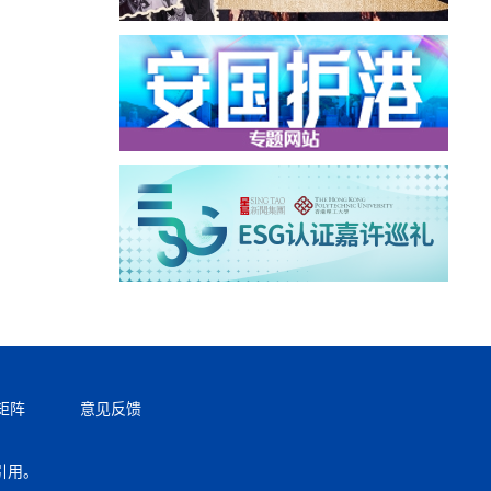
矩阵
意见反馈
引用。
返回顶部