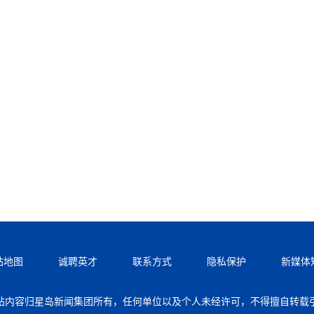
站地图
诚聘英才
联系方式
隐私保护
新媒体
站内容归星岛新闻集团所有，任何单位以及个人未经许可，不得擅自转载