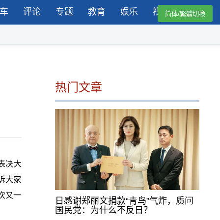
车
评论
专题
教育
娱乐
视频
简体/繁體切換
热门文章
表决大
诉大家
次又一
日感谢郑丽文捐款“青鸟”气炸，质问
国民党：为什么不反日？