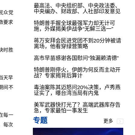
最高法、中央组织部、中央政法委、
中央编办、财政部、人社部印发意见
民众党
数要求
特朗普手握全球最强军力却无计可
施，外媒揭美伊战争“无解三选一”
蒋万安拜会民进党团不到20分钟被请
离场，他看穿绿营策略
决时胜
高市早苗感谢各国慰问“独漏赖清德”
。
特朗普刚停火，伊朗为何反而主动开
战？专家揭背后算计
当天早
毒油案陈其迈怒问20%决策，卢秀燕
期间不
证实了，曝台湾当局有内鬼
美军武器快打光了？高端武器库存告
急，专家最怕一事发生
在每一
专题
更多
，每次