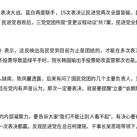
日表决大战，蓝白再度联手，15次表决让民进党再次全盘皆输，
，民进党吞败后，三党党团所提“变更议程动议”共7案，民进党全
挂》表示，这反映出岛民党到目前为止是团结的，才能在多次表
不投票导致蓝绿平手时，院长韩国瑜出手投票助攻蓝营那次也是
人缺席，陈凤馨透露，后来有问了国民党团的几个主要负责人，
在党内有声音认为，那次一定要表决，就是要提醒“立委”“会期
的内部凝聚力，要告诉大家“我们不能让别人看不起”，有决心要
一次表决都赢。反观民进党在总召柯建铭、干事长吴思瑶带领下