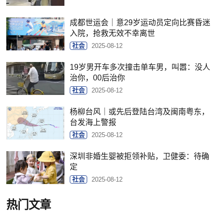
成都世运会｜意29岁运动员定向比赛昏迷
入院，抢救无效不幸离世
社会
2025-08-12
19岁男开车多次撞击单车男，叫嚣：没人
治你，00后治你
社会
2025-08-12
杨柳台风｜或先后登陆台湾及闽南粤东，
台发海上警报
社会
2025-08-12
深圳非婚生婴被拒领补贴，卫健委：待确
定
社会
2025-08-12
热门文章