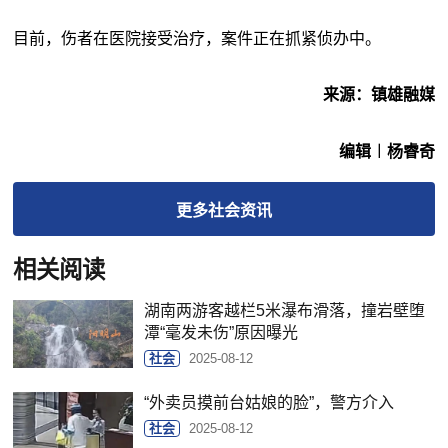
目前，伤者在医院接受治疗，案件正在抓紧侦办中。
来源：镇雄融媒
编辑︱杨睿奇
更多
社会
资讯
相关阅读
湖南两游客越栏5米瀑布滑落，撞岩壁堕
潭“毫发未伤”原因曝光
社会
2025-08-12
“外卖员摸前台姑娘的脸”，警方介入
社会
2025-08-12