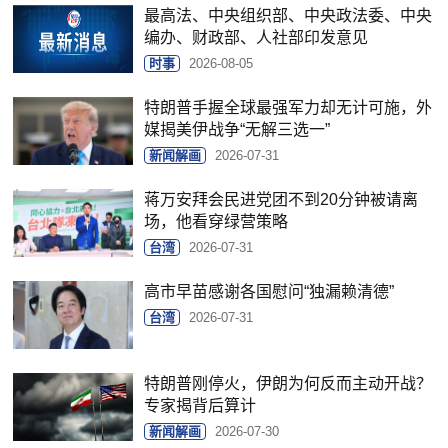
最高法、中央组织部、中央政法委、中央
编办、财政部、人社部印发意见
时事
2026-08-05
特朗普手握全球最强军力却无计可施，外
媒揭美伊战争“无解三选一”
新闻解画
2026-07-31
蒋万安拜会民进党团不到20分钟被请离
场，他看穿绿营策略
台湾
2026-07-31
高市早苗感谢各国慰问“独漏赖清德”
台湾
2026-07-31
特朗普刚停火，伊朗为何反而主动开战？
专家揭背后算计
新闻解画
2026-07-30