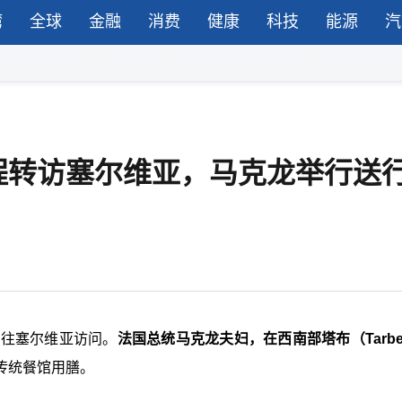
湾
全球
金融
消费
健康
科技
能源
汽
程转访塞尔维亚，马克龙举行送
前往塞尔维亚访问。
法国总统马克龙夫妇，在西南部塔布（Tarb
传统餐馆用膳。