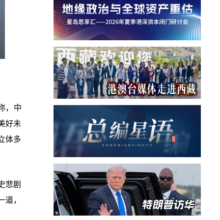
称，中
美好未
立体多
史悲剧
一道，