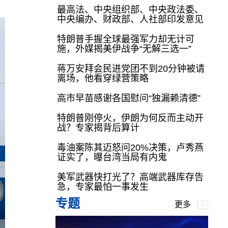
最高法、中央组织部、中央政法委、
中央编办、财政部、人社部印发意见
特朗普手握全球最强军力却无计可
施，外媒揭美伊战争“无解三选一”
蒋万安拜会民进党团不到20分钟被请
离场，他看穿绿营策略
高市早苗感谢各国慰问“独漏赖清德”
特朗普刚停火，伊朗为何反而主动开
战？专家揭背后算计
毒油案陈其迈怒问20%决策，卢秀燕
证实了，曝台湾当局有内鬼
美军武器快打光了？高端武器库存告
急，专家最怕一事发生
专题
更多