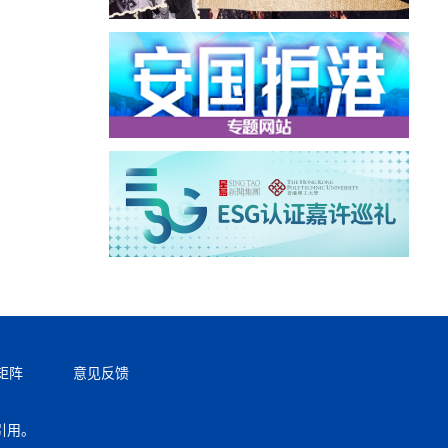
矩阵
意见反馈
引用。
返回顶部