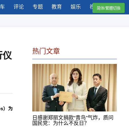
车
评论
专题
教育
娱乐
视频
简体/繁體切換
热门文章
行仪
es）为
日感谢郑丽文捐款“青鸟”气炸，质问
国民党：为什么不反日？