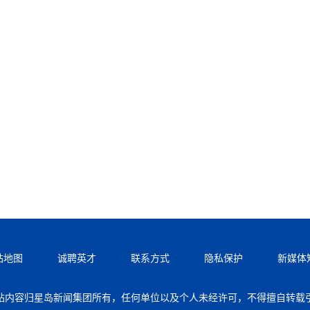
站地图
诚聘英才
联系方式
隐私保护
新媒体
站内容归星岛新闻集团所有，任何单位以及个人未经许可，不得擅自转载