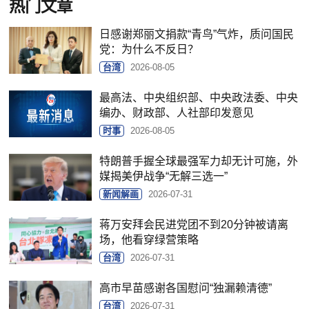
热门文章
日感谢郑丽文捐款“青鸟”气炸，质问国民
党：为什么不反日？
台湾
2026-08-05
最高法、中央组织部、中央政法委、中央
编办、财政部、人社部印发意见
时事
2026-08-05
特朗普手握全球最强军力却无计可施，外
媒揭美伊战争“无解三选一”
新闻解画
2026-07-31
蒋万安拜会民进党团不到20分钟被请离
场，他看穿绿营策略
台湾
2026-07-31
高市早苗感谢各国慰问“独漏赖清德”
台湾
2026-07-31