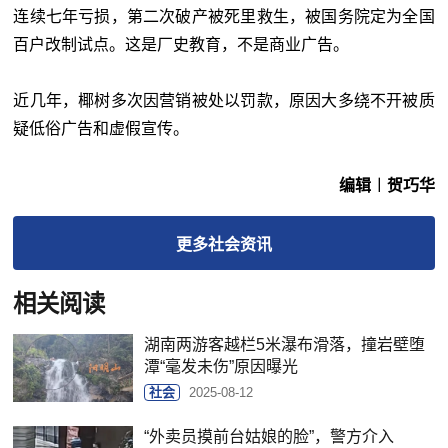
连续七年亏损，第二次破产被死里救生，被国务院定为全国
百户改制试点。这是厂史教育，不是商业广告。
近几年，椰树多次因营销被处以罚款，原因大多绕不开被质
疑低俗广告和虚假宣传。
编辑︱贺巧华
更多
社会
资讯
相关阅读
湖南两游客越栏5米瀑布滑落，撞岩壁堕
潭“毫发未伤”原因曝光
社会
2025-08-12
“外卖员摸前台姑娘的脸”，警方介入