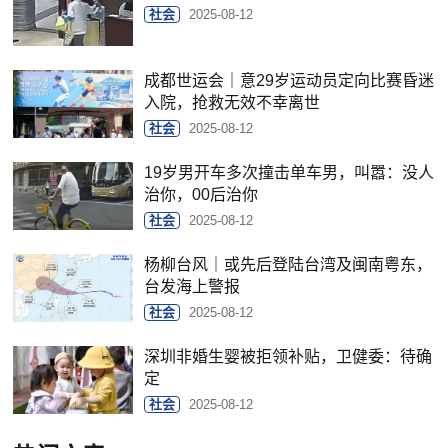
社会
2025-08-12
成都世运会｜意29岁运动员定向比赛昏迷
入院，抢救无效不幸离世
社会
2025-08-12
19岁男开车多次撞击单车男，叫嚣：没人
治你，00后治你
社会
2025-08-12
杨柳台风｜或先后登陆台湾及闽南粤东，
台发海上警报
社会
2025-08-12
深圳非婚生婴被拒领补贴，卫健委：待确
定
社会
2025-08-12