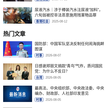
尿液汽水｜涉于樽装汽水注尿液“加料”，
六旬翁被控非法恶意施用残害物品罪
香港社会
2025-08-12
热门文章
国防部：中国军队坚决反制任何闹海挑衅
图谋
时事
2026-08-07
日感谢郑丽文捐款“青鸟”气炸，质问国民
党：为什么不反日？
台湾
2026-08-05
最高法、中央组织部、中央政法委、中央
编办、财政部、人社部印发意见
时事
2026-08-05