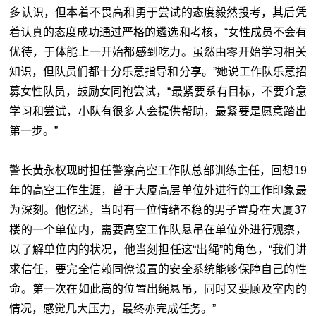
多认识，但本着不畏高和勇于尝试的态度毅然投考，其后凭
着认真的态度成功通过严格的遴选和考核，“女性成员不会有
优待，于体能上一开始都感到吃力。虽然由零开始学习相关
知识，但队员们都十分乐意指导和分享。”她说工作队乐意招
募女性队员，鼓励女同袍尝试，“最紧要系有目标，不要介意
学习和尝试，小队有很多人会提供帮助，最紧要是愿意踏出
第一步。”
警长黄永权现时担任警察高空工作队总部训练主任，回想19
年的高空工作生涯，曾于大厦高层单位外进行的工作印象最
为深刻。他忆述，当时有一位情绪不稳的男子置身在大厦37
楼的一个单位内，需要高空工作队悬吊在单位外进行观察，
以了解单位内的状况，他当刻担任这“出绳”的角色，“我们讲
求信任，要完全信赖同僚设置的安全系统能够保障自己的性
命。第一次在如此高的位置出绳悬吊，同时又要顾及室内的
情况，感觉几大压力，最终亦完成任务。”