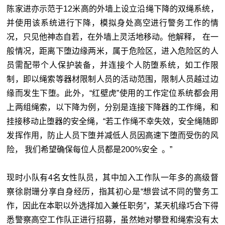
陈家进亦示范于12米高的外墙上设立沿绳下降的双绳系统，
并使用该系统进行下降，模拟身处高空进行警务工作的情
况，只见他神态自若，在外
墙
上灵活地移动。他解释， 在一
般情况，距离下堕边缘两米，属于危险区，进入危险区的人
员需配带个人保护装备，并连接个人防堕系统，如工作限
制，即以绳索等器材限制人员的活动范围，限制人员越过边
缘而发生下堕。此外，“红壁虎”使用的工作定位系统都会用
上两组绳索，以下降为例，分别是连接下降器的工作绳，和
挂接移动止堕器的安全绳，“若工作绳不幸失效，安全绳随即
发挥作用，防止人员下堕并减低人员因高速下堕而受伤的风
险， 我们希望确保每位人员都是200%安全 。”
现时小队有4名女性队员，其中加入工作队一年多的高级督
察徐尉珊分享自身经历，指其初心是“想尝试不同的警务工
作，因此在本职以外选择加入兼任职务”，某天机缘巧合下得
悉警察高空工作队正进行招募，虽然她对攀登和绳索没有太