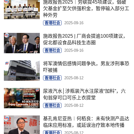
施政报告2025｜劳联提45项建议，倡破
欠基金扩至欠供强积金，暂停输入部分工
种外劳
香港社会
2025-09-16
施政报告2025 | 厂商会提逾100项建议，
促北都设食品科技生态圈
香港社会
2025-09-16
将军澳情侣感情问题争执，男友涉刑事恐
吓被捕
香港社会
2025-08-12
尿液汽水│涉瓶装汽水注尿液“加料”，六
旬翁穿可口可乐上衣提堂
香港社会
2025-08-12
基孔肯尼亚热︱何栢良：未有快测产品达
临床应用标准，或延误治疗致本地传播
香港社会
2025-08-12