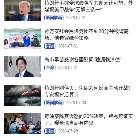
特朗普手握全球最强军力却无计可施，外
媒揭美伊战争“无解三选一”
新闻解画
2026-07-31
蒋万安拜会民进党团不到20分钟被请离
场，他看穿绿营策略
台湾
2026-07-31
高市早苗感谢各国慰问“独漏赖清德”
台湾
2026-07-31
特朗普刚停火，伊朗为何反而主动开战？
专家揭背后算计
新闻解画
2026-07-30
毒油案陈其迈怒问20%决策，卢秀燕证实
了，曝台湾当局有内鬼
台湾
2026-07-28