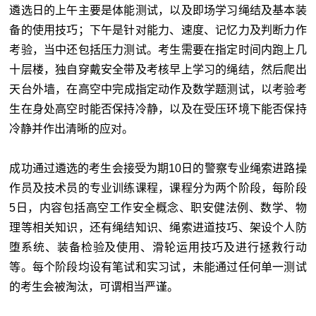
遴选日的上午主要是体能测试，以及即场学习绳结及基本装
备的使用技巧；下午是针对能力、速度、记忆力及判断力作
考验，当中还包括压力测试。考生需要在指定时间内跑上几
十层楼，独自穿戴安全带及考核早上学习的绳结，然后爬出
天台外
墙
，在高空中完成指定动作及数学题测试，以考验考
生在身处高空时能否保持冷静，以及在受压环境下能否保持
冷静并作出清晰的应对。
成功通过遴选的考生会接受为期10日的警察专业绳索进路操
作员及技术员的专业训练课程，课程分为两个阶段，每阶段
5日，内容包括高空工作安全概念、职安健法例、数学、物
理等相关知识，还有绳结知识、绳索进道技巧、架设个人防
堕系统、装备检验及使用、滑轮运用技巧及进行拯救行动
等。每个阶段均设有笔试和实习试，未能通过任何单一测试
的考生会被淘汰，可谓相当严谨。