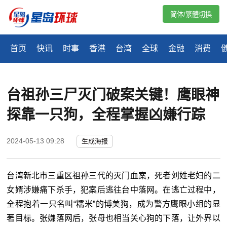
简体/繁體切換
首页
快讯
时事
香港
台湾
全球
金融
消费
台祖孙三尸灭门破案关键！鹰眼神
探靠一只狗，全程掌握凶嫌行踪
2024-05-13 09:28
生成海报
台湾新北市三重区祖孙三代的灭门血案，死者刘姓老妇的二
女婿涉嫌痛下杀手，犯案后逃往台中落网。在逃亡过程中，
全程抱着一只名叫“糯米”的博美狗，成为警方鹰眼小组的显
著目标。张嫌落网后，张母也相当关心狗的下落，让外界以