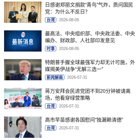
日感谢郑丽文捐款“青鸟”气炸，质问国民
党：为什么不反日？
台湾
2026-08-05
最高法、中央组织部、中央政法委、中央
编办、财政部、人社部印发意见
时事
2026-08-05
特朗普手握全球最强军力却无计可施，外
媒揭美伊战争“无解三选一”
新闻解画
2026-07-31
蒋万安拜会民进党团不到20分钟被请离
场，他看穿绿营策略
台湾
2026-07-31
高市早苗感谢各国慰问“独漏赖清德”
台湾
2026-07-31