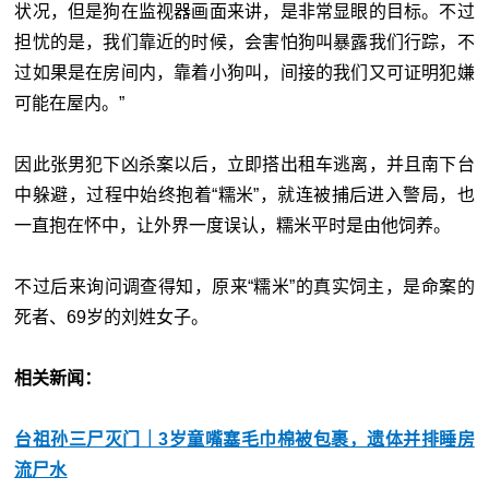
状况，但是狗在监视器画面来讲，是非常显眼的目标。不过
担忧的是，我们靠近的时候，会害怕狗叫暴露我们行踪，不
过如果是在房间内，靠着小狗叫，间接的我们又可证明犯嫌
可能在屋内。”
因此张男犯下凶杀案以后，立即搭出租车逃离，并且南下台
中躲避，过程中始终抱着“糯米”，就连被捕后进入警局，也
一直抱在怀中，让外界一度误认，糯米平时是由他饲养。
不过后来询问调查得知，原来“糯米”的真实饲主，是命案的
死者、69岁的刘姓女子。
相关新闻：
台祖孙三尸灭门｜3岁童嘴塞毛巾棉被包裹，遗体并排睡房
流尸水