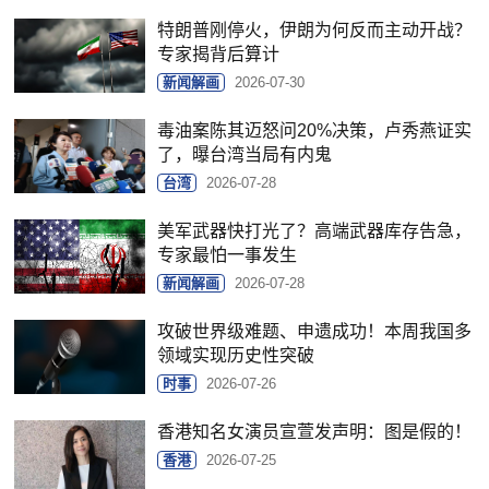
特朗普刚停火，伊朗为何反而主动开战？
专家揭背后算计
新闻解画
2026-07-30
毒油案陈其迈怒问20%决策，卢秀燕证实
了，曝台湾当局有内鬼
台湾
2026-07-28
美军武器快打光了？高端武器库存告急，
专家最怕一事发生
新闻解画
2026-07-28
攻破世界级难题、申遗成功！本周我国多
领域实现历史性突破
时事
2026-07-26
香港知名女演员宣萱发声明：图是假的！
香港
2026-07-25