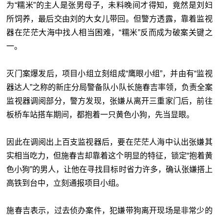
为“糯米”的主人是张男母子，未料晚间才得知，竟然是刘妇
所饲养，最后交由刘的大女儿带回。但警方透露，靠着监视
器在茫茫大海中找人相当困难，“糯米”反而成为破案关键之
一。
灭门案爆发后，项目小组立刻组成“鹰眼小组”，并由有“监视
器达人”之称的新庄分局警备队小队长施春吉率领，负责全案
监视器调阅部分，警方发现，张嫌从离开三重家门后，前往
板桥车站搭车期间，都抱着一只黄色小狗，先当显眼。
因此在调阅出上百支监视器后，要在茫茫人海中认出张嫌其
实相当吃力，但施春吉却靠着这个明显的特征，锁定“抱着黄
色小狗”的男人，让他在寻找目标时省力许多，确认张嫌搭上
高铁到台中，立刻通报项目小组。
施春吉表示，过去侦办案件，犯嫌带狗离开现场是非常少的