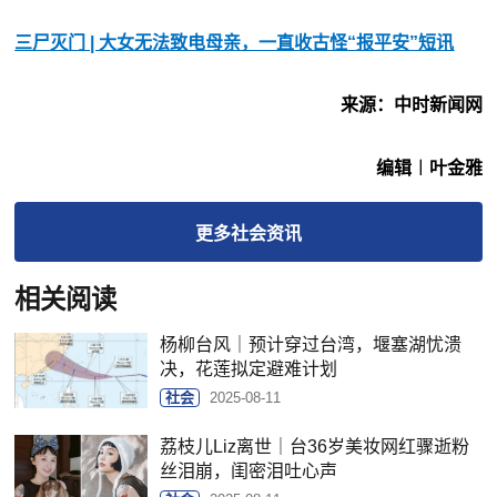
三尸灭门 | 大女无法致电母亲，一直收古怪“报平安”短讯
来源：中时新闻网
编辑︱叶金雅
更多
社会
资讯
相关阅读
杨柳台风｜预计穿过台湾，堰塞湖忧溃
决，花莲拟定避难计划
社会
2025-08-11
荔枝儿Liz离世｜台36岁美妆网红骤逝粉
丝泪崩，闺密泪吐心声