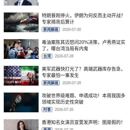
特朗普刚停火，伊朗为何反而主动开战？
专家揭背后算计
新闻解画
2026-07-30
毒油案陈其迈怒问20%决策，卢秀燕证实
了，曝台湾当局有内鬼
台湾
2026-07-28
美军武器快打光了？高端武器库存告急，
专家最怕一事发生
新闻解画
2026-07-28
攻破世界级难题、申遗成功！本周我国多
领域实现历史性突破
时事
2026-07-26
香港知名女演员宣萱发声明：图是假的！
香港
2026-07-25