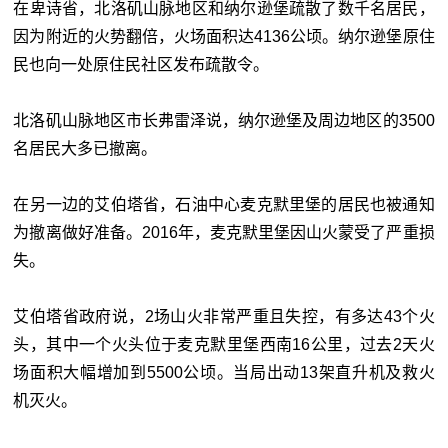
在卑诗省，北洛矶山脉地区和纳尔逊堡疏散了数千名居民，
因为附近的火势翻倍，火场面积达4136公顷。纳尔逊堡原住
民也向一处原住民社区发布疏散令。
北洛矶山脉地区市长弗雷泽说，纳尔逊堡及周边地区的3500
名居民大多已撤离。
在另一边的艾伯塔省，石油中心麦克默里堡的居民也被通知
为撤离做好准备。2016年，麦克默里堡因山火蒙受了严重损
失。
艾伯塔省政府说，2场山火非常严重且失控，有多达43个火
头，其中一个火头位于麦克默里堡西南16公里，过去2天火
场面积大幅增加到5500公顷。当局出动13架直升机及救火
机灭火。