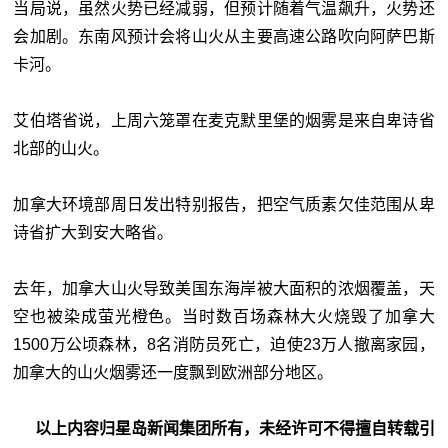
当局说，虽然火势已经减弱，但预计随着气温飙升，火势还
会加剧。东南风预计会将山火从主要高速公路吹向阿萨巴斯
卡河。
艾伯塔省说，上周六笼罩在麦克默里堡的烟雾是来自卑诗省
北部的山火。
加拿大环境部周日发出特别报告，把空气质素欠佳范围从卑
诗省扩大到安大略省。
去年，加拿大山火导致美国东海岸被大面积的浓烟覆盖，天
空也被染成萤光橙色。当时数百场森林大火烧毁了加拿大
1500万公顷森林，8名消防员死亡，迫使23万人撤离家园，
加拿大的山火烟雾还一度飘到欧洲部分地区。
以上内容归星岛新闻集团所有，未经许可不得擅自转载引