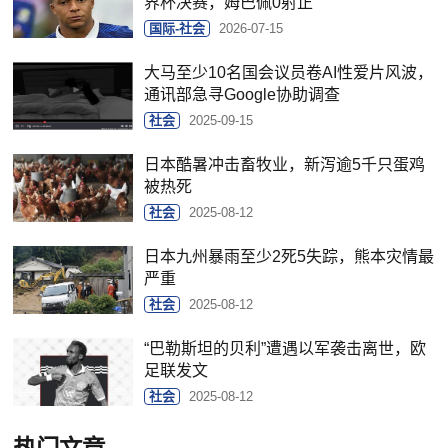
界杯决赛，姆巴佩0射正
国际-社会
2026-07-15
大马至少10名国会议员卷AI性爱片风波，
通讯部急寻Google协助调查
社会
2025-09-15
日本酷暑冲击畜牧业，新泻逾5千只蛋鸡
被热死
社会
2025-08-12
日本九州暴雨至少2死5失踪，熊本灾情最
严重
社会
2025-08-12
“巴勒斯坦的贝利”遭遇以军袭击离世，欧
足联发文
社会
2025-08-12