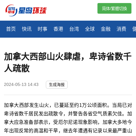
简体/繁體切換
首页
快讯
时事
香港
台湾
全球
金融
消费
加拿大西部山火肆虐，卑诗省数千
人疏散
2024-05-13 14:43
生成海报
加拿大西部发生山火，已蔓延至约1万公顷面积。当局已对
卑诗省数千居民发出疏散令，并警告各省空气质素欠佳。加
拿大应急准备部表示，受厄尔尼诺现象影响，加拿大多地今
年出现反常的高温和干旱，继去年遭遇有记录以来最严重山