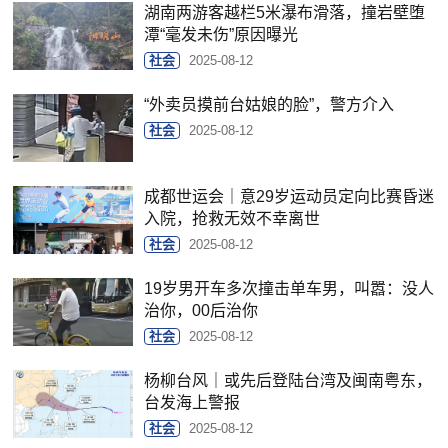
湖南两游客越栏5米瀑布滑落，撞岩壁堕
潭“毫发未伤”原因曝光
社会
2025-08-12
“外卖员摸前台姑娘的脸”，警方介入
社会
2025-08-12
成都世运会｜意29岁运动员定向比赛昏迷
入院，抢救无效不幸离世
社会
2025-08-12
19岁男开车多次撞击单车男，叫嚣：没人
治你，00后治你
社会
2025-08-12
杨柳台风｜或先后登陆台湾及闽南粤东，
台发海上警报
社会
2025-08-12