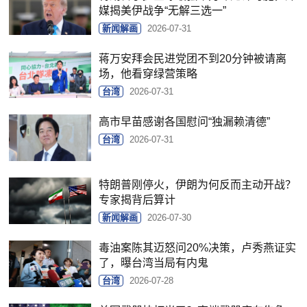
媒揭美伊战争“无解三选一”
新闻解画
2026-07-31
蒋万安拜会民进党团不到20分钟被请离
场，他看穿绿营策略
台湾
2026-07-31
高市早苗感谢各国慰问“独漏赖清德”
台湾
2026-07-31
特朗普刚停火，伊朗为何反而主动开战？
专家揭背后算计
新闻解画
2026-07-30
毒油案陈其迈怒问20%决策，卢秀燕证实
了，曝台湾当局有内鬼
台湾
2026-07-28