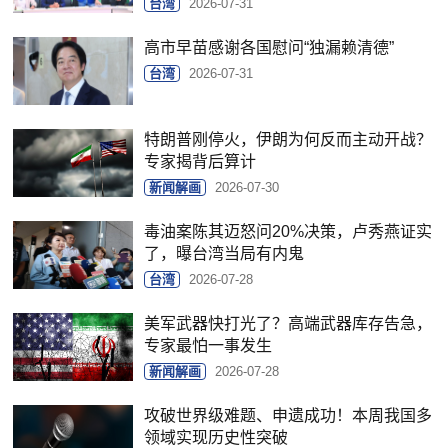
台湾
2026-07-31
高市早苗感谢各国慰问“独漏赖清德”
台湾
2026-07-31
特朗普刚停火，伊朗为何反而主动开战？
专家揭背后算计
新闻解画
2026-07-30
毒油案陈其迈怒问20%决策，卢秀燕证实
了，曝台湾当局有内鬼
台湾
2026-07-28
美军武器快打光了？高端武器库存告急，
专家最怕一事发生
新闻解画
2026-07-28
攻破世界级难题、申遗成功！本周我国多
领域实现历史性突破