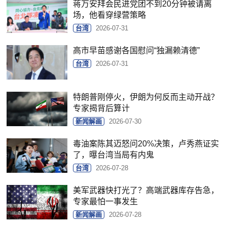
蒋万安拜会民进党团不到20分钟被请离
场，他看穿绿营策略
台湾
2026-07-31
高市早苗感谢各国慰问“独漏赖清德”
台湾
2026-07-31
特朗普刚停火，伊朗为何反而主动开战？
专家揭背后算计
新闻解画
2026-07-30
毒油案陈其迈怒问20%决策，卢秀燕证实
了，曝台湾当局有内鬼
台湾
2026-07-28
美军武器快打光了？高端武器库存告急，
专家最怕一事发生
新闻解画
2026-07-28