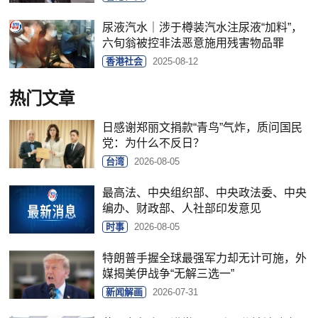
尿液汽水｜涉于樽装汽水注尿液“加料”，
六旬翁被控非法恶意施用残害物品罪
香港社会
2025-08-12
热门文章
日感谢郑丽文捐款“青鸟”气炸，质问国民
党：为什么不反日？
台湾
2026-08-05
最高法、中央组织部、中央政法委、中央
编办、财政部、人社部印发意见
时事
2026-08-05
特朗普手握全球最强军力却无计可施，外
媒揭美伊战争“无解三选一”
新闻解画
2026-07-31