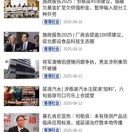
施政报告2025｜劳联提45项建议，倡破
欠基金扩至欠供强积金，暂停输入部分工
种外劳
香港社会
2025-09-16
施政报告2025 | 厂商会提逾100项建议，
促北都设食品科技生态圈
香港社会
2025-09-16
将军澳情侣感情问题争执，男友涉刑事恐
吓被捕
香港社会
2025-08-12
尿液汽水│涉瓶装汽水注尿液“加料”，六
旬翁穿可口可乐上衣提堂
香港社会
2025-08-12
基孔肯尼亚热︱何栢良：未有快测产品达
临床应用标准，或延误治疗致本地传播
香港社会
2025-08-12