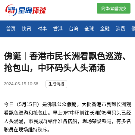
简体/繁體切換
首页
快讯
时事
香港
台湾
全球
金融
消费
佛诞︱香港市民长洲看飘色巡游、
抢包山，中环码头人头涌涌
2024-05-15 10:58
生成海报
今日（5月15日）是佛诞公众假期，大批香港市民到长洲观
看飘色巡游和抢包山。早上9时中环前往长洲的5号码头已经
人头涌涌，市民成群结伴准备搭船，现场架设铁马，有多名
职员在现场维持秩序。