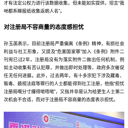
才有法定公权力进行该数据收集，但未能如实提供，坦言“我
哋都系睇报纸收集返啲人名”。
对注册局不容商量的态度感担忧
孙玉菡表示，目前注册局严重偏离《条例》精神，有损社会
利益与社工形象，又提及“危害国家罪”加入《条例》附件二
刊宪已过2年，注册局没有为落实附件二做出任何机制，例
如主动收集有否认犯罪，并做出即时处理等，政府多次催促
任无任何进展。此外，过去两年，有十多宗犯下涉及藏毒、
贩毒、藐视法庭等罪行的人士都能得到社工注册，他指“担忧
注册局嘅分寸攞得啱唔啱”，又指并非是认为给更生人士第二
次机会不合适，而对于注册局不容商量的态度表示担忧。