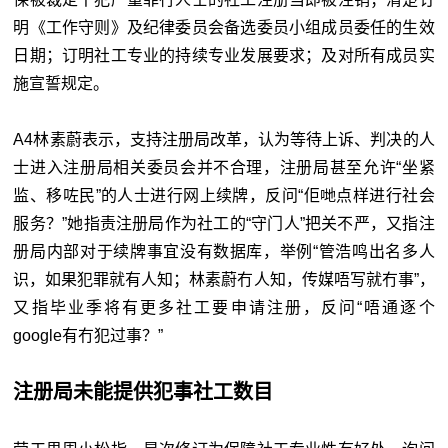
明《工作守则》及纪律委员会备选委员小组成员委任的生效
日期；订明社工专业的持续专业发展要求；及对所有成员实
施宣誓规定。
A4林素蔚表示，支持注册局改革，认为等待上诉、判决的人
士进入注册局相关委员会并不合理，注册局甚至允许“坐紧
监、移咗民”的人士进行网上续牌，反问“佢哋点样进行社会
服务？”她指责注册局作为社工的“守门人”把关不严，又指注
册局内部对于续牌事宜没有数据库，举例“管浩鸣出名多人
识，如果犯罪就有人知；林素蔚冇人知，传媒唔写就冇事”，
又指毕业季将有更多社工要申请注册，反问“唔通逐个
google有冇犯过事？”
注册局未能提供犯事社工数目