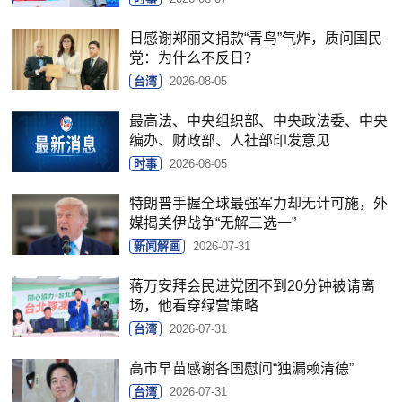
日感谢郑丽文捐款“青鸟”气炸，质问国民
党：为什么不反日？
台湾
2026-08-05
最高法、中央组织部、中央政法委、中央
编办、财政部、人社部印发意见
时事
2026-08-05
特朗普手握全球最强军力却无计可施，外
媒揭美伊战争“无解三选一”
新闻解画
2026-07-31
蒋万安拜会民进党团不到20分钟被请离
场，他看穿绿营策略
台湾
2026-07-31
高市早苗感谢各国慰问“独漏赖清德”
台湾
2026-07-31