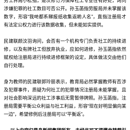
劳工界周小松指，是次修订为保障社工专业性有好处，询问
涉嫌犯罪的社工数目可否公开。孙玉菡指劳服局并未掌握该
数字，形容“我哋都系睇报纸收集返啲人名”，直指注册局才
有法定公权力进行该数据收集，但未能如实提供。
民建联颜汶羽询问，会否有一个机构专门负责社工的持续进
修，以及有牌社工但放弃执业，应如何进修，孙玉菡指依然
赋权给注册局进行持续进修框架的设定，具体做法交由他们
自行处理。
身为教师的民建联郭玲丽表示，教育局必然掌握教师有否涉
及犯罪事件，质疑为何社工的犯罪情况注册局未能掌握，且
对社会影响深远的社工涉事后无需暂停牌照。孙玉菡指，注
册局需要平衡公众利益与社工利益，形容“现在好明显偏向某
一边”，希望修例后注册局可以“平衡返”。