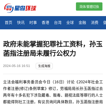
简体/繁體切換
首页
快讯
时事
香港
台湾
全球
金融
消费
政府未能掌握犯罪社工资料，孙玉
菡指注册局未履行公权力
2024-05-16 16:51
生成海报
立法会福利事务委员会今日（16日）讨论《2024年社会工
作者注册(修订)条例草案》修订，劳福局局长孙玉菡指过去
两年有十多名犯下涉及藏毒、贩毒、藐视法庭等罪行的人士
都能得到社工注册，有议员询问具体数目，孙玉菡指注册局