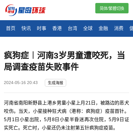
简体/繁體切換
首页
快讯
时事
香港
台湾
全球
金融
消费
疯狗症︱河南3岁男童遭咬死，当
局调查疫苗失败事件
2024-05-16 20:43
生成海报
河南省南阳新野县上港乡男童小星上月21日，被路边的恶犬
咬伤。当天，小星接种狂犬病（港称：疯狗症）疫苗首针。
5月1日小星出院，5月8日小星半昏迷再次住院，5月9日证
实死亡。死亡时，小星还仍未注射第五针疯狗症疫苗。