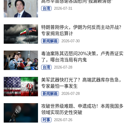
高市早苗感谢各国慰问“独漏赖清德”
台湾
2026-07-31
特朗普刚停火，伊朗为何反而主动开战？
专家揭背后算计
新闻解画
2026-07-30
毒油案陈其迈怒问20%决策，卢秀燕证实
了，曝台湾当局有内鬼
台湾
2026-07-28
美军武器快打光了？高端武器库存告急，
专家最怕一事发生
新闻解画
2026-07-28
攻破世界级难题、申遗成功！本周我国多
领域实现历史性突破
时事
2026-07-26