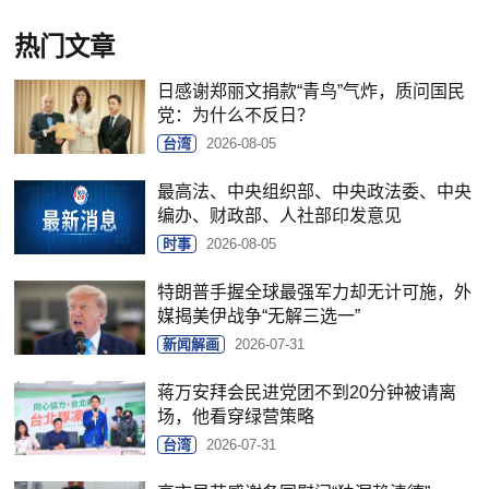
热门文章
日感谢郑丽文捐款“青鸟”气炸，质问国民
党：为什么不反日？
台湾
2026-08-05
最高法、中央组织部、中央政法委、中央
编办、财政部、人社部印发意见
时事
2026-08-05
特朗普手握全球最强军力却无计可施，外
媒揭美伊战争“无解三选一”
新闻解画
2026-07-31
蒋万安拜会民进党团不到20分钟被请离
场，他看穿绿营策略
台湾
2026-07-31