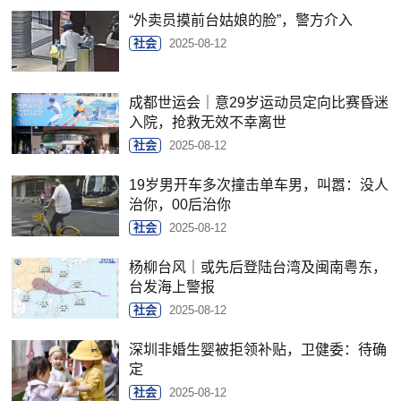
“外卖员摸前台姑娘的脸”，警方介入
社会
2025-08-12
成都世运会｜意29岁运动员定向比赛昏迷
入院，抢救无效不幸离世
社会
2025-08-12
19岁男开车多次撞击单车男，叫嚣：没人
治你，00后治你
社会
2025-08-12
杨柳台风｜或先后登陆台湾及闽南粤东，
台发海上警报
社会
2025-08-12
深圳非婚生婴被拒领补贴，卫健委：待确
定
社会
2025-08-12