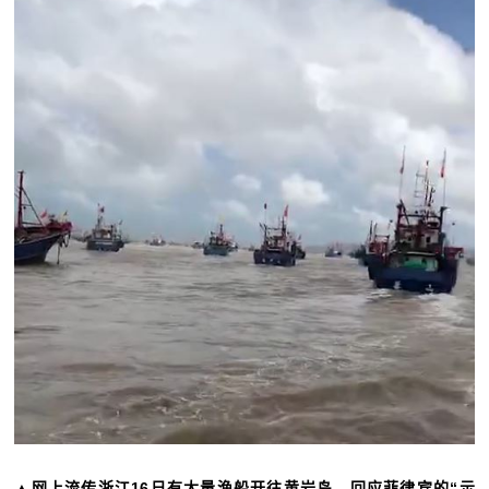
▲网上流传浙江16日有大量渔船开往黄岩岛，回应菲律宾的“示