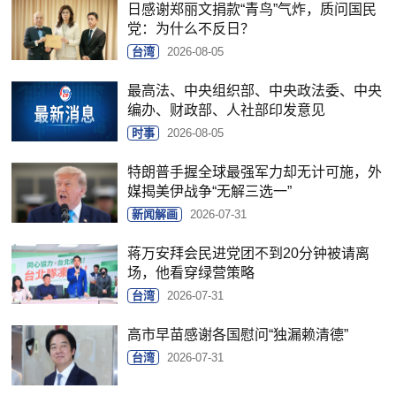
日感谢郑丽文捐款“青鸟”气炸，质问国民
党：为什么不反日？
台湾
2026-08-05
最高法、中央组织部、中央政法委、中央
编办、财政部、人社部印发意见
时事
2026-08-05
特朗普手握全球最强军力却无计可施，外
媒揭美伊战争“无解三选一”
新闻解画
2026-07-31
蒋万安拜会民进党团不到20分钟被请离
场，他看穿绿营策略
台湾
2026-07-31
高市早苗感谢各国慰问“独漏赖清德”
台湾
2026-07-31