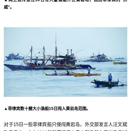
威”。
▲菲律宾数十艘大小渔船15日闯入黄岩岛范围。
对于15日一些菲律宾船只侵闯黄岩岛，外交部发言人汪文斌