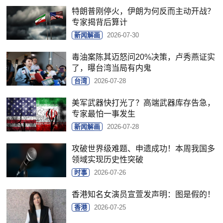
特朗普刚停火，伊朗为何反而主动开战？
专家揭背后算计
新闻解画
2026-07-30
毒油案陈其迈怒问20%决策，卢秀燕证实
了，曝台湾当局有内鬼
台湾
2026-07-28
美军武器快打光了？高端武器库存告急，
专家最怕一事发生
新闻解画
2026-07-28
攻破世界级难题、申遗成功！本周我国多
领域实现历史性突破
时事
2026-07-26
香港知名女演员宣萱发声明：图是假的！
香港
2026-07-25