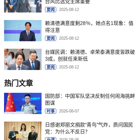
台风比选党主席重要
要闻
2025-08-12
赖清德满意度剩28％，她点名1现象：值
得注意
要闻
2025-08-12
台媒民调：赖清德、卓荣泰满意度皆跌破
3成，创就任来新低
要闻
2025-08-12
热门文章
国防部：中国军队坚决反制任何闹海挑衅
图谋
时事
2026-08-07
日感谢郑丽文捐款“青鸟”气炸，质问国民
党：为什么不反日？
台湾
2026-08-05