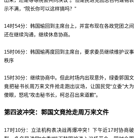
出来，还是等等院会共同决议”。但是民进党团总召柯建铭表
示不满，“院长你可以这样搞吗？”
14时54分：韩国瑜回到主席台上，并宣布现在各政党团之间
还在继续沟通，继续休息协商。
15时06分：韩国瑜再度回到主席台，要求委员继续维护议事
秩序
15时30分：继续协商中。但此时场内出现意外，绿委郭国文
竟把祕书长周万来文件抢走跑出议场，让国民党“立委”大为
傻眼，怒吼“攻击秘书长，柯总召出来道歉”。
第四波冲突：郭国文竟抢走周万来文件
17时10分：立法机构表决战再爆冲突！下午近17时协商破