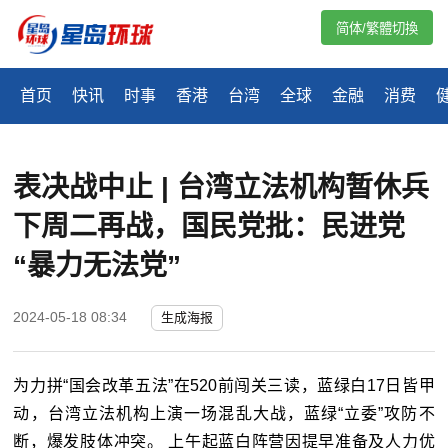
简体/繁體切換
首页
快讯
时事
香港
台湾
全球
金融
消费
表决战中止 | 台湾立法机构暂休兵
下周二再战，国民党批：民进党
“暴力无法党”
2024-05-18 08:34
生成海报
为力拼“国会改革五法”在520前闯关三读，蓝绿白17日皆甲
动，台湾立法机构上演一场混乱大战，蓝绿“立委”攻防不
断，爆发肢体冲突。 上午起蓝白阵营因提早准备及人力优