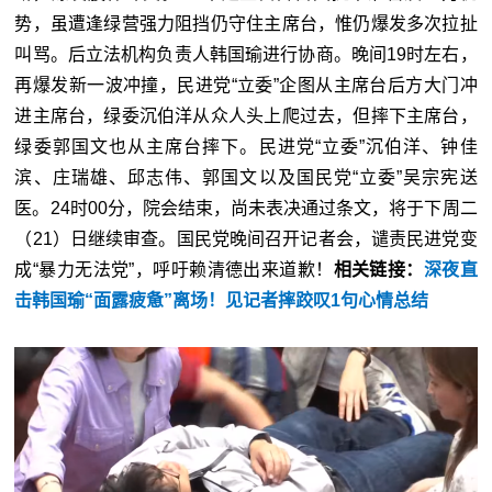
势，虽遭逢绿营强力阻挡仍守住主席台，惟仍爆发多次拉扯
叫骂。后立法机构负责人韩国瑜进行协商。晚间19时左右，
再爆发新一波冲撞，民进党“立委”企图从主席台后方大门冲
进主席台，绿委沉伯洋从众人头上爬过去，但摔下主席台，
绿委郭国文也从主席台摔下。民进党“立委”沉伯洋、钟佳
滨、庄瑞雄、邱志伟、郭国文以及国民党“立委”吴宗宪送
医。24时00分，院会结束，尚未表决通过条文，将于下周二
（21）日继续审查。国民党晚间召开记者会，谴责民进党变
成“暴力无法党”，呼吁赖清德出来道歉！
相关链接：
深夜直
击韩国瑜“面露疲惫”离场！见记者摔跤叹1句心情总结