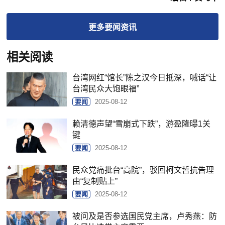
更多
要闻
资讯
相关阅读
台湾网红“馆长”陈之汉今日抵深，喊话“让
台湾民众大饱眼福”
要闻
2025-08-12
赖清德声望“雪崩式下跌”，游盈隆曝1关
键
要闻
2025-08-12
民众党痛批台“高院”，驳回柯文哲抗告理
由“复制贴上”
要闻
2025-08-12
被问及是否参选国民党主席，卢秀燕：防