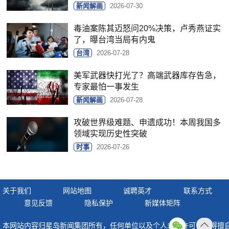
新闻解画
2026-07-30
毒油案陈其迈怒问20%决策，卢秀燕证实
了，曝台湾当局有内鬼
台湾
2026-07-28
美军武器快打光了？高端武器库存告急，
专家最怕一事发生
新闻解画
2026-07-28
攻破世界级难题、申遗成功！本周我国多
领域实现历史性突破
时事
2026-07-26
关于我们
网站地图
诚聘英才
联系方式
意见反馈
隐私保护
新媒体矩阵
本网站内容归星岛新闻集团所有，任何单位以及个人未经许可，不得擅