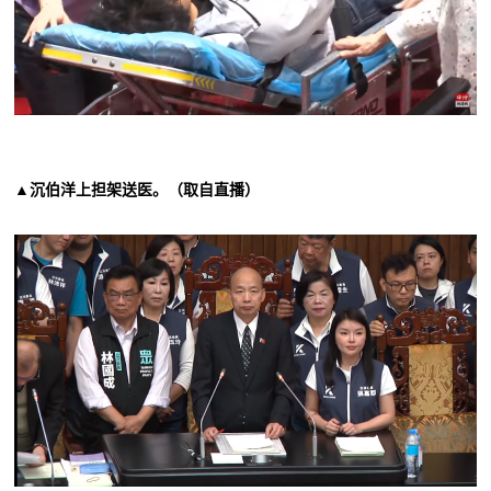
▲沉伯洋上担架送医。（取自直播）