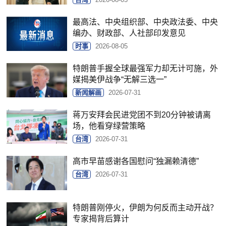
最高法、中央组织部、中央政法委、中央
编办、财政部、人社部印发意见
时事
2026-08-05
特朗普手握全球最强军力却无计可施，外
媒揭美伊战争“无解三选一”
新闻解画
2026-07-31
蒋万安拜会民进党团不到20分钟被请离
场，他看穿绿营策略
台湾
2026-07-31
高市早苗感谢各国慰问“独漏赖清德”
台湾
2026-07-31
特朗普刚停火，伊朗为何反而主动开战？
专家揭背后算计