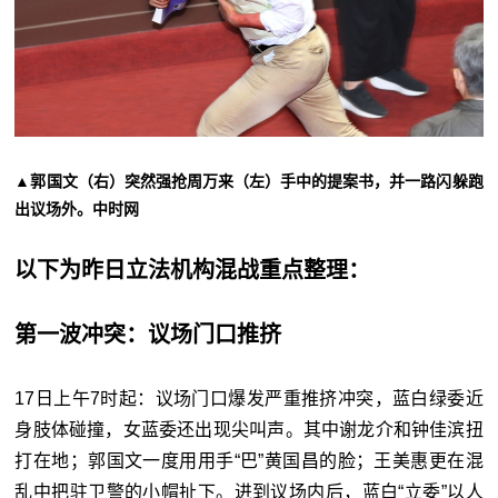
▲郭国文（右）突然强抢周万来（左）手中的提案书，并一路闪躲跑
出议场外。
中时网
以下为昨日立法机构混战重点整理：
第一波冲突：议场门口推挤
17日上午7时起：议场门口爆发严重推挤冲突，蓝白绿委近
身肢体碰撞，女蓝委还出现尖叫声。其中谢龙介和钟佳滨扭
打在地；郭国文一度用用手“巴”黄国昌的脸；王美惠更在混
乱中把驻卫警的小帽扯下。进到议场内后，蓝白“立委”以人