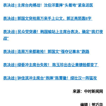
表决战 | 主席台肉搏战！沈伯洋重摔“头着地”紧急送医
表决战 | 郭国文突抢周万来手上公文，郭正亮怒轰8字
表决战 | 民众党突袭！韩国瑜站上主席台表决，确定“挑灯夜
战”
表决战 | 连周万来都敢抢！郭国文“强夺记事本”跑路
表决战 | 绿委冲主席台失败！ 陈玉珍出击让黄捷脸都变了
表决战 | 钟佳滨冲主席台“抱摔”陈菁徽！绿壮汉一阵猛攻
来源：中时新闻网
编辑︱贺巧华