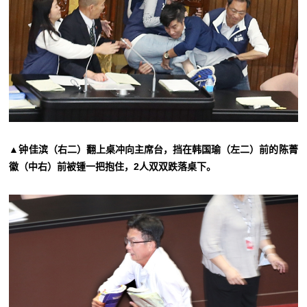
▲钟佳滨（右二）翻上桌冲向主席台，挡在韩国瑜（左二）前的陈菁
徽（中右）前被锺一把抱住，2人双双跌落桌下。