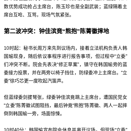
数优势成功抢占主席台，陈玉珍也是全副武装；蓝绿隔着主
席台互呛、互骂，现场气氛紧张。
第二波冲突：钟佳滨竟“熊抱”陈菁徽摔地
10时起：秘书长周万来先到议场内，接着立法机构负责人韩
国瑜现身，随后依议事程序进行报告事项，但过程中“立委”
们冲突不断。院会先表决“修正草案”，镇守在韩国瑜旁的蓝
委接力投票，并在两旁以椅子挡住，防绿委冲上主席台。“立
委”徐巧芯更一度吹起汽笛声。
但蓝绿委剑拔弩张，绿委钟佳滨竟跳上主席台，遭国民党女
“立委”陈菁徽试图阻挡，最后钟竟“熊抱”陈菁徽、两人一起摔
倒到韩国瑜一旁，场面惊悚。
10时40分：韩国瑜宣布院会休息并离开议场。但现场“立委”