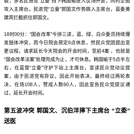
裂，多名民进党“立委”挡下韩国瑜进入议场开会，同时企图
攻入主席台。民进党“立委”郭国文作势跳入主席台，蓝委黄
建宾拦截抓住郭国文。
18时00分：“
国会改革”今拼三读，蓝、绿、白众委员持续爆
发肢体冲突，而今日院会原定6点休息，然民众党团提出变
更议程，请求延长今天院会的开会时间，至前4案 、也就是
“国会改革法案”处理完成为止，才可休息。韩国瑜于5点半左
右，在蓝营“立委”守护下站上主席台，宣读民众党动议提
案，由于民进党有异议，因此开始表决，最终经过两轮表
决，在场108人，赞成人数60人，因此宣告民众党提议通
过，延长开会时间。
第五波冲突 郭国文、沉伯洋摔下主席台 “立委”
送医