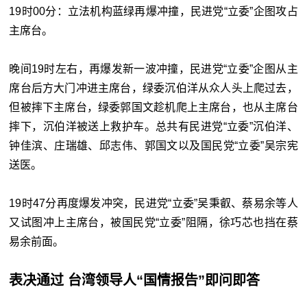
19时00分：立法机构蓝绿再爆冲撞，民进党“立委”企图攻占
主席台。
晚间19时左右，再爆发新一波冲撞，民进党“立委”企图从主
席台后方大门冲进主席台，绿委沉伯洋从众人头上爬过去，
但被摔下主席台，绿委郭国文趁机爬上主席台，也从主席台
摔下，沉伯洋被送上救护车。总共有民进党“立委”沉伯洋、
钟佳滨、庄瑞雄、邱志伟、郭国文以及国民党“立委”吴宗宪
送医。
19时47分再度爆发冲突，民进党“立委”吴秉叡、蔡易余等人
又试图冲上主席台，被国民党“立委”阻隔，徐巧芯也挡在蔡
易余前面。
表决通过 台湾领导人“
国情报告
”即问即答