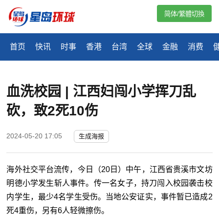
简体/繁體切換
首页
快讯
时事
香港
台湾
全球
金融
消费
血洗校园 | 江西妇闯小学挥刀乱
砍，致2死10伤
2024-05-20 17:05
生成海报
海外社交平台流传，今日（20日）中午，江西省贵溪市文坊
明德小学发生斩人事件。传一名女子，持刀闯入校园袭击校
内学生，最少4名学生受伤。当地公安证实，事件暂已造成2
死4重伤，另有6人轻微擦伤。