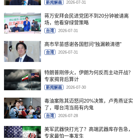
新闻解画
2026-07-31
蒋万安拜会民进党团不到20分钟被请离
场，他看穿绿营策略
台湾
2026-07-31
高市早苗感谢各国慰问“独漏赖清德”
台湾
2026-07-31
特朗普刚停火，伊朗为何反而主动开战？
专家揭背后算计
新闻解画
2026-07-30
毒油案陈其迈怒问20%决策，卢秀燕证实
了，曝台湾当局有内鬼
台湾
2026-07-28
美军武器快打光了？高端武器库存告急，
专家最怕一事发生