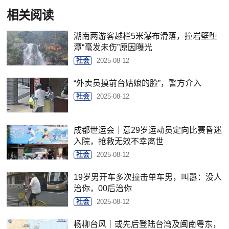
相关阅读
湖南两游客越栏5米瀑布滑落，撞岩壁堕
潭“毫发未伤”原因曝光
社会
2025-08-12
“外卖员摸前台姑娘的脸”，警方介入
社会
2025-08-12
成都世运会｜意29岁运动员定向比赛昏迷
入院，抢救无效不幸离世
社会
2025-08-12
19岁男开车多次撞击单车男，叫嚣：没人
治你，00后治你
社会
2025-08-12
杨柳台风｜或先后登陆台湾及闽南粤东，