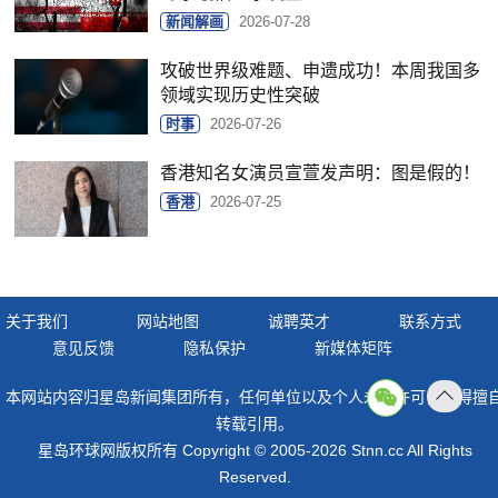
新闻解画
2026-07-28
攻破世界级难题、申遗成功！本周我国多
领域实现历史性突破
时事
2026-07-26
香港知名女演员宣萱发声明：图是假的！
香港
2026-07-25
关于我们
网站地图
诚聘英才
联系方式
意见反馈
隐私保护
新媒体矩阵
本网站内容归星岛新闻集团所有，任何单位以及个人未经许可，不得擅
返回
转载引用。
顶部
星岛环球网版权所有 Copyright © 2005-2026 Stnn.cc All Rights
Reserved.