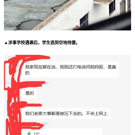
▲涉事学校遇袭后，学生逃到空地待援。