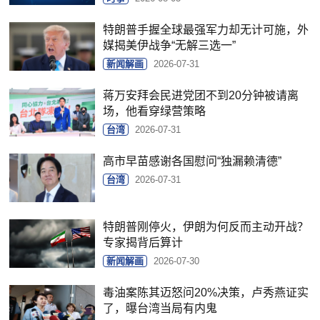
特朗普手握全球最强军力却无计可施，外
媒揭美伊战争“无解三选一”
新闻解画
2026-07-31
蒋万安拜会民进党团不到20分钟被请离
场，他看穿绿营策略
台湾
2026-07-31
高市早苗感谢各国慰问“独漏赖清德”
台湾
2026-07-31
特朗普刚停火，伊朗为何反而主动开战？
专家揭背后算计
新闻解画
2026-07-30
毒油案陈其迈怒问20%决策，卢秀燕证实
了，曝台湾当局有内鬼