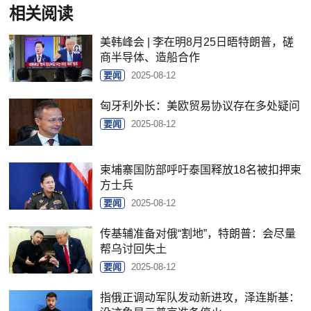
相关阅读
美韩峰会 | 李在明8月25日晤特朗普，磋
商半导体、造船合作
要闻
2025-08-12
匈牙利外长：美欧贸易协议存在多处疑问
要闻
2025-08-12
柬埔寨国防部呼吁泰国释放18名被扣押柬
方士兵
要闻
2025-08-12
传基辅准备对俄“割地”，特朗普：会尽量
帮乌讨回失土
要闻
2025-08-12
指俄正调动军队发动新进攻，泽连斯基：