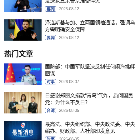
没迹象显示普京准备停火
要闻
2025-08-12
泽连斯基与加、立两国领袖通话，强调乌
方需明确安全保障
要闻
2025-08-12
热门文章
国防部：中国军队坚决反制任何闹海挑衅
图谋
时事
2026-08-07
日感谢郑丽文捐款“青鸟”气炸，质问国民
党：为什么不反日？
台湾
2026-08-05
最高法、中央组织部、中央政法委、中央
编办、财政部、人社部印发意见
时事
2026-08-05