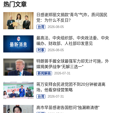
热门文章
日感谢郑丽文捐款“青鸟”气炸，质问国民
党：为什么不反日？
台湾
2026-08-05
最高法、中央组织部、中央政法委、中央
编办、财政部、人社部印发意见
时事
2026-08-05
特朗普手握全球最强军力却无计可施，外
媒揭美伊战争“无解三选一”
新闻解画
2026-07-31
蒋万安拜会民进党团不到20分钟被请离
场，他看穿绿营策略
台湾
2026-07-31
高市早苗感谢各国慰问“独漏赖清德”