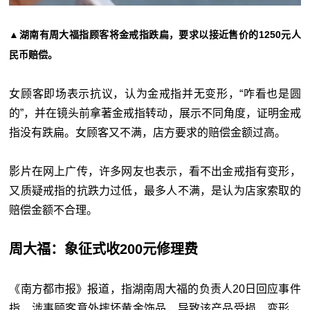
▲湖南有周大福指顾客将金戒指跌扁，要求以接近售价的1250元人
民币赔偿。
女顾客即场表示抗议，认为金戒指并无变形，“咋看也是圆
的”，并在镜头前拿著金戒指转动，展示不同角度，证明金戒
指没有跌扁。女顾客又不满，店方要求的赔偿金额过高。
影片在网上广传，许多网友也表示，看不出金戒指有变形，
又质疑戒指的抗跌力过低，最多人不满，是认为店家索取的
赔偿金额不合理。
周大福：象征式收200元修理费
《南方都市报》报道，指湖南周大福的负责人20日回应事件
指，涉事顾客意外摔坏黄金饰品，导致该产品受损、变形，