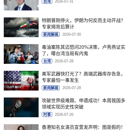
台湾
2026-07-31
特朗普刚停火，伊朗为何反而主动开战？
专家揭背后算计
新闻解画
2026-07-30
毒油案陈其迈怒问20%决策，卢秀燕证实
了，曝台湾当局有内鬼
台湾
2026-07-28
美军武器快打光了？高端武器库存告急，
专家最怕一事发生
新闻解画
2026-07-28
攻破世界级难题、申遗成功！本周我国多
领域实现历史性突破
时事
2026-07-26
香港知名女演员宣萱发声明：图是假的！