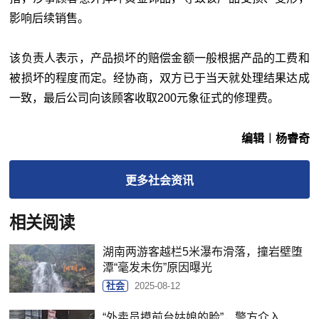
影响后续销售。
该负责人表示，产品损坏的赔偿金额一般根据产品的工费和
被损坏的程度而定。经协商，双方已于当天就处理结果达成
一致，最后公司向该顾客收取200元象征式的修理费。
编辑︱杨睿奇
更多
社会
资讯
相关阅读
湖南两游客越栏5米瀑布滑落，撞岩壁堕
潭“毫发未伤”原因曝光
社会
2025-08-12
“外卖员摸前台姑娘的脸”，警方介入