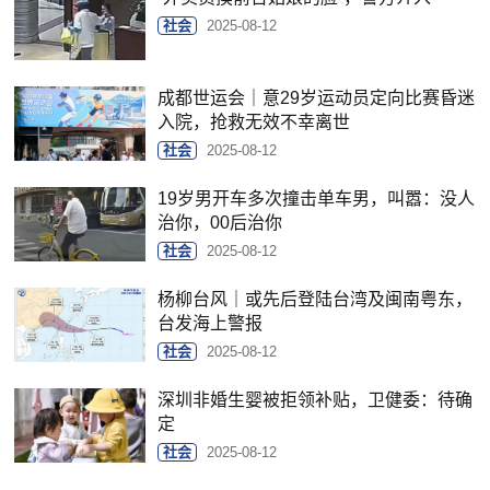
社会
2025-08-12
成都世运会｜意29岁运动员定向比赛昏迷
入院，抢救无效不幸离世
社会
2025-08-12
19岁男开车多次撞击单车男，叫嚣：没人
治你，00后治你
社会
2025-08-12
杨柳台风｜或先后登陆台湾及闽南粤东，
台发海上警报
社会
2025-08-12
深圳非婚生婴被拒领补贴，卫健委：待确
定
社会
2025-08-12