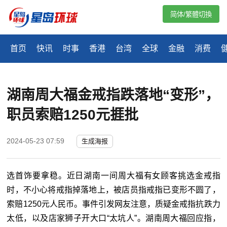
简体/繁體切換
首页
快讯
时事
香港
台湾
全球
金融
消费
湖南周大福金戒指跌落地“变形”，
职员索赔1250元捱批
2024-05-23 07:59
生成海报
选首饰要拿稳。近日湖南一间周大福有女顾客挑选金戒指
时，不小心将戒指掉落地上，被店员指戒指已变形不圆了，
索赔1250元人民币。事件引发网友注意，质疑金戒指抗跌力
太低，以及店家狮子开大口“太坑人”。湖南周大福回应指，