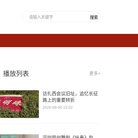
搜索
播放列表
更多+
访扎西会议旧址，追忆长征
路上的重要转折
2026-08-06 15:02
深圳原创舞剧《咏春》赴