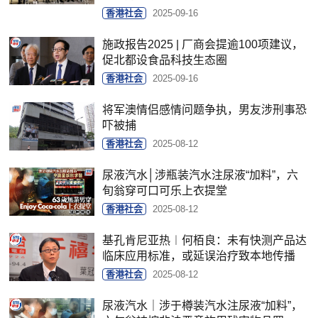
香港社会
2025-09-16
施政报告2025 | 厂商会提逾100项建议，
促北都设食品科技生态圈
香港社会
2025-09-16
将军澳情侣感情问题争执，男友涉刑事恐
吓被捕
香港社会
2025-08-12
尿液汽水│涉瓶装汽水注尿液“加料”，六
旬翁穿可口可乐上衣提堂
香港社会
2025-08-12
基孔肯尼亚热︱何栢良：未有快测产品达
临床应用标准，或延误治疗致本地传播
香港社会
2025-08-12
尿液汽水｜涉于樽装汽水注尿液“加料”，