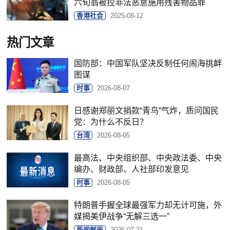
六旬翁被控非法恶意施用残害物品罪
香港社会
2025-08-12
热门文章
国防部：中国军队坚决反制任何闹海挑衅
图谋
时事
2026-08-07
日感谢郑丽文捐款“青鸟”气炸，质问国民
党：为什么不反日？
台湾
2026-08-05
最高法、中央组织部、中央政法委、中央
编办、财政部、人社部印发意见
时事
2026-08-05
特朗普手握全球最强军力却无计可施，外
媒揭美伊战争“无解三选一”
新闻解画
2026-07-31