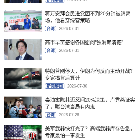
蒋万安拜会民进党团不到20分钟被请离
场，他看穿绿营策略
台湾
2026-07-31
高市早苗感谢各国慰问“独漏赖清德”
台湾
2026-07-31
特朗普刚停火，伊朗为何反而主动开战？
专家揭背后算计
新闻解画
2026-07-30
毒油案陈其迈怒问20%决策，卢秀燕证实
了，曝台湾当局有内鬼
台湾
2026-07-28
美军武器快打光了？高端武器库存告急，
专家最怕一事发生