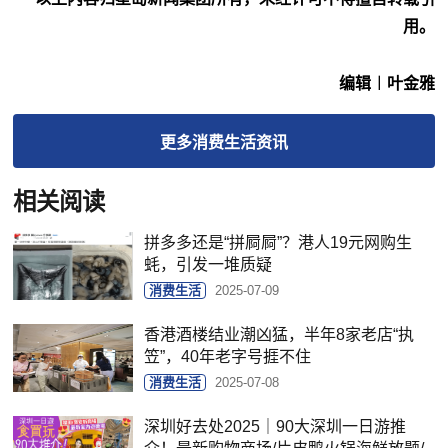
用。
编辑︱叶金雅
更多
消费生活
资讯
相关阅读
拼多多还是“拼屙屙”？港人19元网购生
蚝，引发一堆质疑
消费生活
2025-07-09
香港酒楼结业潮凶猛，半年8家老店“执
笠”，40年老字号捱不住
消费生活
2025-07-08
深圳好去处2025｜90大深圳一日游推