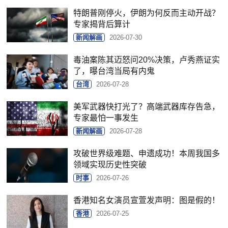
特朗普刚停火，伊朗为何反而主动开战？
专家揭背后算计
新闻解画
2026-07-30
毒油案陈其迈怒问20%决策，卢秀燕证实
了，曝台湾当局有内鬼
台湾
2026-07-28
美军武器快打光了？高端武器库存告急，
专家最怕一事发生
新闻解画
2026-07-28
攻破世界级难题、申遗成功！本周我国多
领域实现历史性突破
时事
2026-07-26
香港知名女演员宣萱发声明：图是假的！
香港
2026-07-25