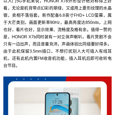
以入门5G手机来说，HONOR X7b外形设计绝对称得上好
看，无论是机背带点幻彩的翠绿，又或用上菱形纹理的水晶
银，卖相不落俗套。新作配备6.8英寸FHD+ LCD萤幕，属
于大芒类别，画面更新率90Hz，最高亮度达850nits，上网
也好，看片也好，显示效果、流畅度及格有余。值得一赞的
是，HONOR X7b同时装有一对立体声喇叭，看片煲剧不会
只有一边出声，而且音量充沛，声画体验比同级要好得多。
由于此机保留3.5mm插口，不想打扰别人大可插入有线耳
机，还有此机内置FM收音机功能，插入耳机后即可收听电
台节目。