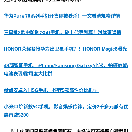
华为Pura 70系列手机开售即被秒杀！一文看清规格详情
三星推2款中阶防水5G手机，较上代更划算！附优惠详情
HONOR荣耀紧接华为出卫星手机？！HONOR Magic6曝光
48部智能手机，iPhone/Samsung Galaxy/小米，拍摄效能/
电池表现/耐用度大比拼
盘点安卓入门5G手机，推荐5款高性价比机型
小米中阶新款5G手机，影音娱乐传神，定价2千多元兼有优
惠再减$200
以上内容归星岛新闻集团所有，未经许可不得擅自转载引