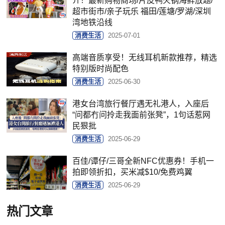
介！最新购物商场/片皮鸭火锅海鲜放题/
超市街市/亲子玩乐 福田/莲塘/罗湖/深圳
湾地铁沿线
消费生活
2025-07-01
高端音质享受！无线耳机新款推荐，精选
特别版时尚配色
消费生活
2025-06-30
港女台湾旅行餐厅遇无礼港人，入座后
“问都冇问拎走我面前张凳”，1句话惹网
民狠批
消费生活
2025-06-29
百佳/谭仔/三哥全新NFC优惠券！手机一
拍即领折扣，买米减$10/免费鸡翼
消费生活
2025-06-29
热门文章