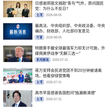
日感谢郑丽文捐款“青鸟”气炸，质问国民
党：为什么不反日？
台湾
2026-08-05
最高法、中央组织部、中央政法委、中央
编办、财政部、人社部印发意见
时事
2026-08-05
特朗普手握全球最强军力却无计可施，外
媒揭美伊战争“无解三选一”
新闻解画
2026-07-31
蒋万安拜会民进党团不到20分钟被请离
场，他看穿绿营策略
台湾
2026-07-31
高市早苗感谢各国慰问“独漏赖清德”
台湾
2026-07-31