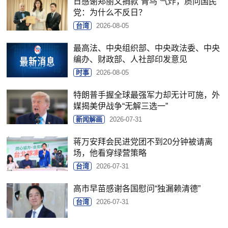
日感谢郑丽文捐款“青鸟”气炸，质问国民
党：为什么不反日？
台湾
2026-08-05
最高法、中央组织部、中央政法委、中央
编办、财政部、人社部印发意见
时事
2026-08-05
特朗普手握全球最强军力却无计可施，外
媒揭美伊战争“无解三选一”
新闻解画
2026-07-31
蒋万安拜会民进党团不到20分钟被请离
场，他看穿绿营策略
台湾
2026-07-31
高市早苗感谢各国慰问“独漏赖清德”
台湾
2026-07-31