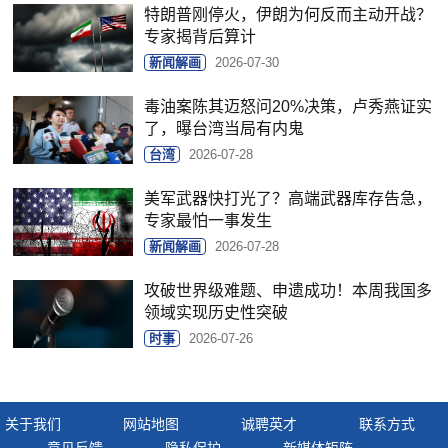
特朗普刚停火，伊朗为何反而主动开战？
专家揭背后算计
新闻解画
2026-07-30
毒油案陈其迈怒问20%决策，卢秀燕证实
了，曝台湾当局有内鬼
台湾
2026-07-28
美军武器快打光了？高端武器库存告急，
专家最怕一事发生
新闻解画
2026-07-28
攻破世界级难题、申遗成功！本周我国多
领域实现历史性突破
时事
2026-07-26
关于我们
网站地图
诚聘英才
联系方式
意见反馈
隐私保护
新媒体矩阵