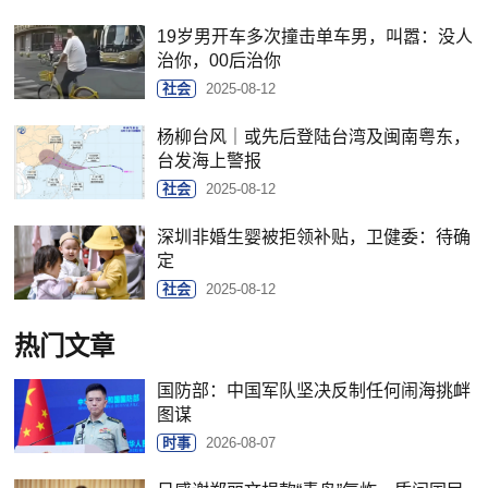
19岁男开车多次撞击单车男，叫嚣：没人
治你，00后治你
社会
2025-08-12
杨柳台风｜或先后登陆台湾及闽南粤东，
台发海上警报
社会
2025-08-12
深圳非婚生婴被拒领补贴，卫健委：待确
定
社会
2025-08-12
热门文章
国防部：中国军队坚决反制任何闹海挑衅
图谋
时事
2026-08-07