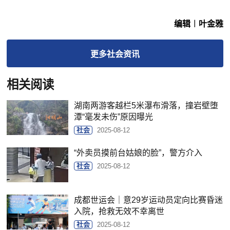
编辑︱叶金雅
更多
社会
资讯
相关阅读
湖南两游客越栏5米瀑布滑落，撞岩壁堕
潭“毫发未伤”原因曝光
社会
2025-08-12
“外卖员摸前台姑娘的脸”，警方介入
社会
2025-08-12
成都世运会｜意29岁运动员定向比赛昏迷
入院，抢救无效不幸离世
社会
2025-08-12