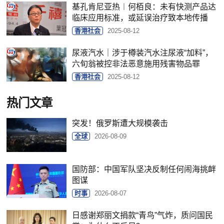
基孔肯尼亚热︱何栢良：未有快测产品达
临床应用标准，或延误治疗致本地传播
香港社会
2025-08-12
尿液汽水｜涉于樽装汽水注尿液“加料”，
六旬翁被控非法恶意施用残害物品罪
香港社会
2025-08-12
热门文章
突发！俄罗斯遭大规模袭击
全球
2026-08-09
国防部：中国军队坚决反制任何闹海挑衅
图谋
时事
2026-08-07
日感谢郑丽文捐款“青鸟”气炸，质问国民