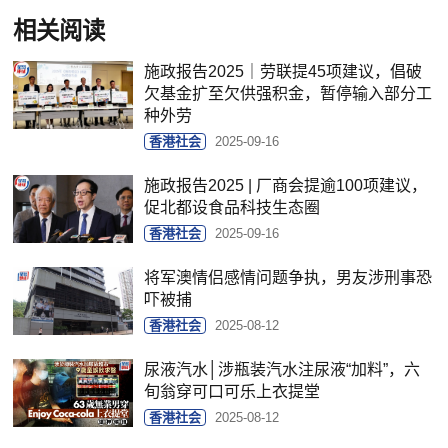
相关阅读
施政报告2025｜劳联提45项建议，倡破
欠基金扩至欠供强积金，暂停输入部分工
种外劳
香港社会
2025-09-16
施政报告2025 | 厂商会提逾100项建议，
促北都设食品科技生态圈
香港社会
2025-09-16
将军澳情侣感情问题争执，男友涉刑事恐
吓被捕
香港社会
2025-08-12
尿液汽水│涉瓶装汽水注尿液“加料”，六
旬翁穿可口可乐上衣提堂
香港社会
2025-08-12