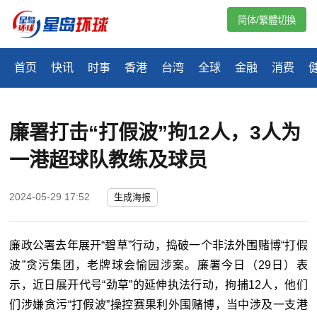
简体/繁體切換
首页
快讯
时事
香港
台湾
全球
金融
消费
廉署打击“打假波”拘12人，3人为
一港超球队教练及球员
2024-05-29 17:52
生成海报
廉政公署去年展开“碧草”行动，捣破一个非法外围赌博“打假
波”贪污集团，老牌球会愉园涉案。廉署今日（29日）表
示，近日展开代号“劲草”的延伸执法行动，拘捕12人，他们
们涉嫌贪污“打假波”操控赛果利外围赌博，当中涉及一支港