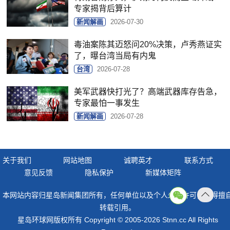
专家揭背后算计
新闻解画
2026-07-30
毒油案陈其迈怒问20%决策，卢秀燕证实
了，曝台湾当局有内鬼
台湾
2026-07-28
美军武器快打光了？高端武器库存告急，
专家最怕一事发生
新闻解画
2026-07-28
关于我们
网站地图
诚聘英才
联系方式
意见反馈
隐私保护
新媒体矩阵
本网站内容归星岛新闻集团所有，任何单位以及个人未经许可，不得擅
返回
转载引用。
顶部
星岛环球网版权所有 Copyright © 2005-2026 Stnn.cc All Rights