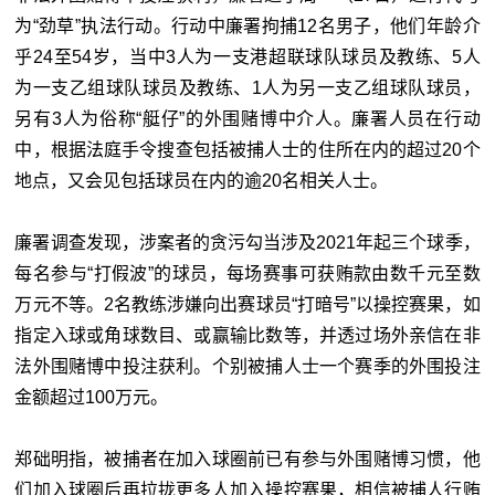
为“劲草”执法行动。行动中廉署拘捕12名男子，他们年龄介
乎24至54岁，当中3人为一支港超联球队球员及教练、5人
为一支乙组球队球员及教练、1人为另一支乙组球队球员，
另有3人为俗称“艇仔”的外围赌博中介人。廉署人员在行动
中，根据法庭手令搜查包括被捕人士的住所在内的超过20个
地点，又会见包括球员在内的逾20名相关人士。
廉署调查发现，涉案者的贪污勾当涉及2021年起三个球季，
每名参与“打假波”的球员，每场赛事可获贿款由数千元至数
万元不等。2名教练涉嫌向出赛球员“打暗号”以操控赛果，如
指定入球或角球数目、或赢输比数等，并透过场外亲信在非
法外围赌博中投注获利。个别被捕人士一个赛季的外围投注
金额超过100万元。
郑础明指，被捕者在加入球圈前已有参与外围赌博习惯，他
们加入球圈后再拉拢更多人加入操控赛果，相信被捕人行贿