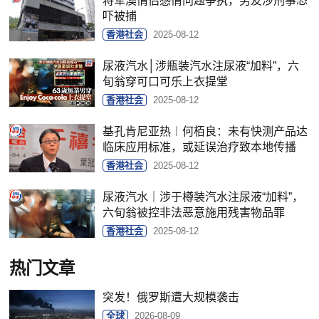
将军澳情侣感情问题争执，男友涉刑事恐
吓被捕
香港社会
2025-08-12
尿液汽水│涉瓶装汽水注尿液“加料”，六
旬翁穿可口可乐上衣提堂
香港社会
2025-08-12
基孔肯尼亚热︱何栢良：未有快测产品达
临床应用标准，或延误治疗致本地传播
香港社会
2025-08-12
尿液汽水｜涉于樽装汽水注尿液“加料”，
六旬翁被控非法恶意施用残害物品罪
香港社会
2025-08-12
热门文章
突发！俄罗斯遭大规模袭击
全球
2026-08-09