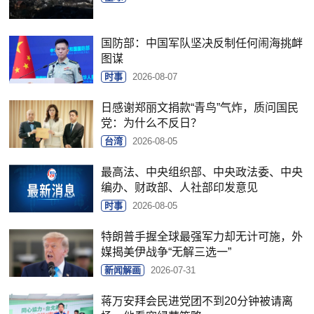
国防部：中国军队坚决反制任何闹海挑衅
图谋
时事
2026-08-07
日感谢郑丽文捐款“青鸟”气炸，质问国民
党：为什么不反日？
台湾
2026-08-05
最高法、中央组织部、中央政法委、中央
编办、财政部、人社部印发意见
时事
2026-08-05
特朗普手握全球最强军力却无计可施，外
媒揭美伊战争“无解三选一”
新闻解画
2026-07-31
蒋万安拜会民进党团不到20分钟被请离