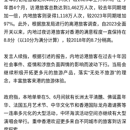
年首4个月，访港旅客总数达到1,462万人次，较去年同期增
加一倍，内地旅客则录得1,118万人次，较2023年同期增加
97%。此外，根据旅发局进行的离港旅客调查，自2023全面
开关以来，内地过夜访港旅客对香港的满意程度一直保持在
8.8分（以10分为满分计算），较2018年的8.7分稍高。
发言人续指，根据引述的报告，内地访港旅客在过去十年因
社会事件、疫情和涉旅负面舆情的影响而波动下行。当局会
继续积极开拓更多元的旅游产品，落实“无处不旅游”的理
念，丰富旅客来港的旅游体验。
政府指，本地单单在5、6月间就有长洲太平清醮、佛诞嘉年
华、法国五月艺术节、中华文化节和香港国际龙舟邀请赛等
一连串多元化的大型活动，中环海滨活动空间亦继续有大型
演唱会举行。重申香港欢迎更多来自不同城市的旅客到访深
度探索。