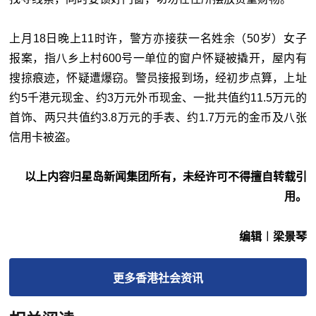
上月18日晚上11时许，警方亦接获一名姓余（50岁）女子
报案，指八乡上村600号一单位的窗户怀疑被撬开，屋内有
搜掠痕迹，怀疑遭爆窃。警员接报到场，经初步点算，上址
约5千港元现金、约3万元外币现金、一批共值约11.5万元的
首饰、两只共值约3.8万元的手表、约1.7万元的金币及八张
信用卡被盗。
以上内容归星岛新闻集团所有，未经许可不得擅自转载引
用。
编辑︱梁景琴
更多
香港社会
资讯