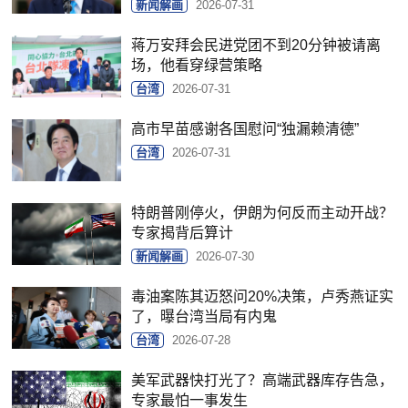
新闻解画
2026-07-31
蒋万安拜会民进党团不到20分钟被请离
场，他看穿绿营策略
台湾
2026-07-31
高市早苗感谢各国慰问“独漏赖清德”
台湾
2026-07-31
特朗普刚停火，伊朗为何反而主动开战？
专家揭背后算计
新闻解画
2026-07-30
毒油案陈其迈怒问20%决策，卢秀燕证实
了，曝台湾当局有内鬼
台湾
2026-07-28
美军武器快打光了？高端武器库存告急，
专家最怕一事发生