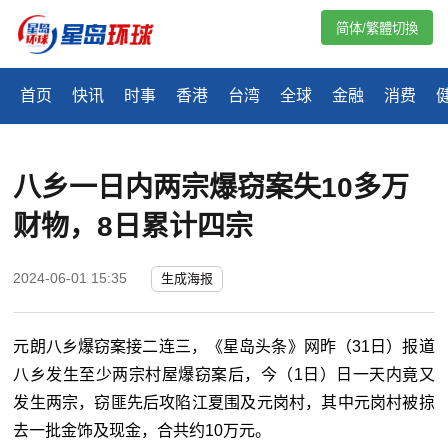
简体/繁體切換
首页
快讯
时事
香港
台湾
全球
金融
消费
八乡一日内两宗爆窃案失10多万
财物，8日累计四宗
2024-06-01 15:35
生成海报
元朗八乡爆窃案接二连三，《星岛头条》网昨（31日）报道
八乡发生至少两宗村屋爆窃案后，今（1日）日一天内竟又
发生两宗，窃匪先后攻陷江夏围及元岗村，其中元岗村被掠
去一批金饰及现金，合共约10万元。