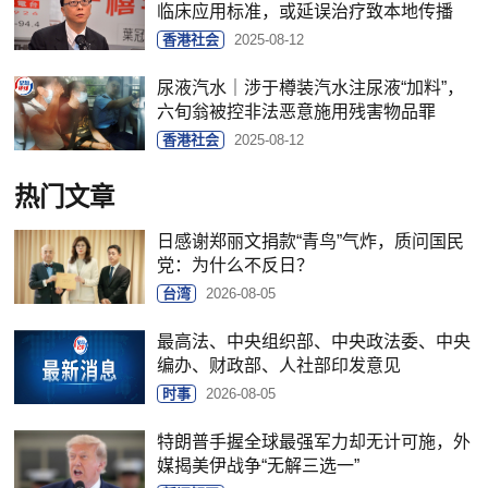
临床应用标准，或延误治疗致本地传播
香港社会
2025-08-12
尿液汽水｜涉于樽装汽水注尿液“加料”，
六旬翁被控非法恶意施用残害物品罪
香港社会
2025-08-12
热门文章
日感谢郑丽文捐款“青鸟”气炸，质问国民
党：为什么不反日？
台湾
2026-08-05
最高法、中央组织部、中央政法委、中央
编办、财政部、人社部印发意见
时事
2026-08-05
特朗普手握全球最强军力却无计可施，外
媒揭美伊战争“无解三选一”