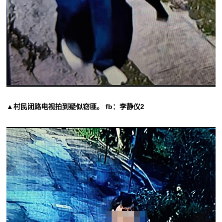
▲村民闭路电视拍到疑似窃匪。 fb：李静仪2