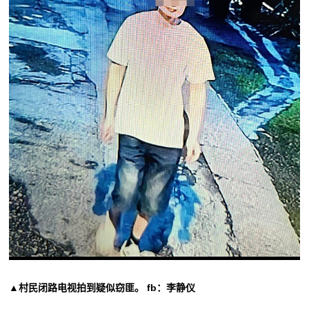
▲村民闭路电视拍到疑似窃匪。 fb：李静仪