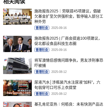
相关阅读
施政报告2025｜劳联提45项建议，倡破
欠基金扩至欠供强积金，暂停输入部分工
种外劳
香港社会
2025-09-16
施政报告2025 | 厂商会提逾100项建议，
促北都设食品科技生态圈
香港社会
2025-09-16
将军澳情侣感情问题争执，男友涉刑事恐
吓被捕
香港社会
2025-08-12
尿液汽水│涉瓶装汽水注尿液“加料”，六
旬翁穿可口可乐上衣提堂
香港社会
2025-08-12
基孔肯尼亚热︱何栢良：未有快测产品达