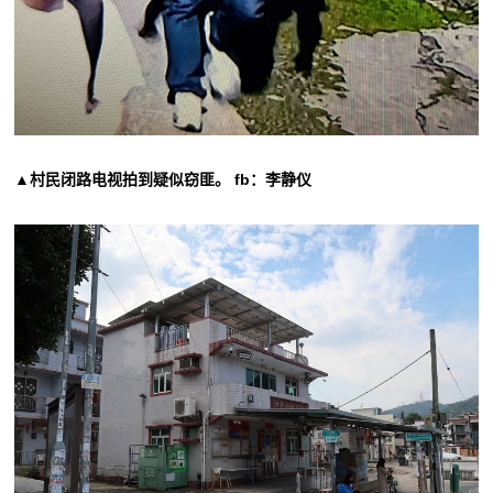
▲村民闭路电视拍到疑似窃匪。 fb：李静仪