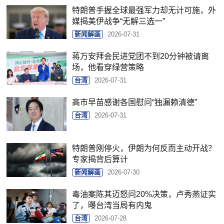
特朗普手握全球最强军力却无计可施，外
媒揭美伊战争“无解三选一”
新闻解画
2026-07-31
蒋万安拜会民进党团不到20分钟被请离
场，他看穿绿营策略
台湾
2026-07-31
高市早苗感谢各国慰问“独漏赖清德”
台湾
2026-07-31
特朗普刚停火，伊朗为何反而主动开战？
专家揭背后算计
新闻解画
2026-07-30
毒油案陈其迈怒问20%决策，卢秀燕证实
了，曝台湾当局有内鬼
台湾
2026-07-28