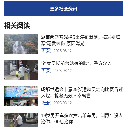
更多
社会
资讯
相关阅读
湖南两游客越栏5米瀑布滑落，撞岩壁堕
潭“毫发未伤”原因曝光
社会
2025-08-12
“外卖员摸前台姑娘的脸”，警方介入
社会
2025-08-12
成都世运会｜意29岁运动员定向比赛昏迷
入院，抢救无效不幸离世
社会
2025-08-12
19岁男开车多次撞击单车男，叫嚣：没人
治你，00后治你