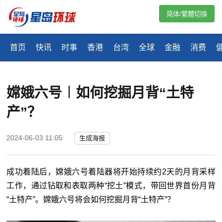
简体/繁體切換
首页
快讯
时事
香港
台湾
全球
金融
消费
嫦娥六号︱如何挖掘月背“土特
产”？
2024-06-03 11:05
生成海报
成功着陆后，嫦娥六号着陆器将开始持续约2天的月背采样
工作，通过钻取和表取两种“挖土”模式，带回世界首份月背
“土特产”。嫦娥六号将会如何挖掘月背“土特产”？