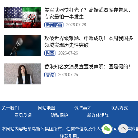
美军武器快打光了？高端武器库存告急，
专家最怕一事发生
新闻解画
2026-07-28
攻破世界级难题、申遗成功！本周我国多
领域实现历史性突破
时事
2026-07-26
香港知名女演员宣萱发声明：图是假的！
香港
2026-07-25
关于我们
网站地图
诚聘英才
联系方式
意见反馈
隐私保护
新媒体矩阵
本网站内容归星岛新闻集团所有，任何单位以及个人未经许可，不得擅
返回
转载引用。