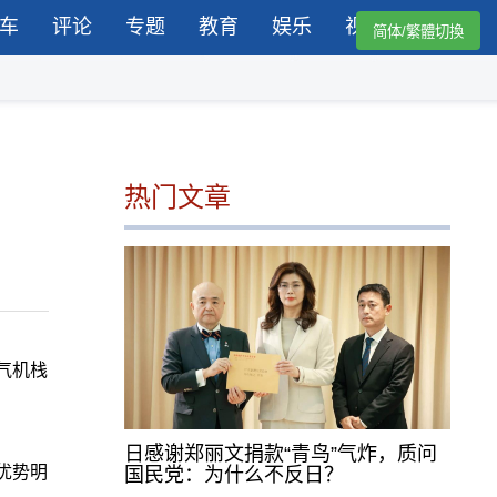
车
评论
专题
教育
娱乐
视频
简体/繁體切換
热门文章
气机栈
日感谢郑丽文捐款“青鸟”气炸，质问
优势明
国民党：为什么不反日？