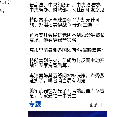
机几分
最高法、中央组织部、中央政法委、
中央编办、财政部、人社部印发意见
人。
特朗普手握全球最强军力却无计可
施，外媒揭美伊战争“无解三选一”
蒋万安拜会民进党团不到20分钟被请
离场，他看穿绿营策略
高市早苗感谢各国慰问“独漏赖清德”
特朗普刚停火，伊朗为何反而主动开
战？专家揭背后算计
毒油案陈其迈怒问20%决策，卢秀燕
证实了，曝台湾当局有内鬼
美军武器快打光了？高端武器库存告
急，专家最怕一事发生
专题
更多