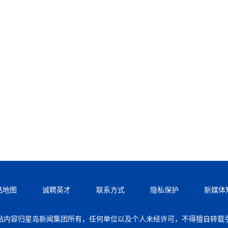
站地图
诚聘英才
联系方式
隐私保护
新媒体
站内容归星岛新闻集团所有，任何单位以及个人未经许可，不得擅自转载