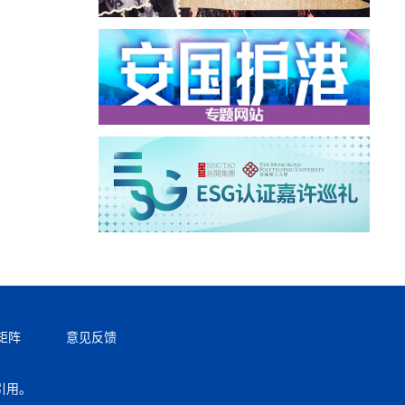
矩阵
意见反馈
引用。
返回顶部