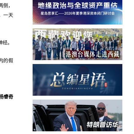
两侧，
。一天
神经。
内的假
杨睿奇