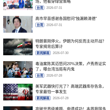
场，他看穿绿营策略
台湾
2026-07-31
高市早苗感谢各国慰问“独漏赖清德”
台湾
2026-07-31
特朗普刚停火，伊朗为何反而主动开战？
专家揭背后算计
新闻解画
2026-07-30
毒油案陈其迈怒问20%决策，卢秀燕证实
了，曝台湾当局有内鬼
台湾
2026-07-28
美军武器快打光了？高端武器库存告急，
专家最怕一事发生
新闻解画
2026-07-28
攻破世界级难题、申遗成功！本周我国多