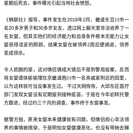
星期后死去，事件曝光引起当地社会愤怒。
《韩联社》报导，事件发生在2018年2月，畿道东豆川市一
名20多岁男子和30多岁女友，透过网上聊天室非法收养了一
名女婴，但其实他们的经济能力和自身条件根本无能力让女
婴获得适妥的照顾，结果女婴在被领养2周后便病逝，领养
变成领杀。
令人扼腕的是，这对情侣铸成大错后不是到警局投案，反而
将女婴遗体偷偷埋在京畿道抱川市一名亲戚家附近的田里，
以为这样就可当没事发生过。 不过天网恢恢，大邱东区医疗
部门发现女婴没有定期报到接种疫苗，于是在今年初转托警
方跟进，经过约三个月的调查，事件终于东窗事发。
据警方指，原来女婴本来健康就有问题，但情侣担心非法领
养的事情被揭穿，于是明知女婴健康恶化，也没有带她去睇