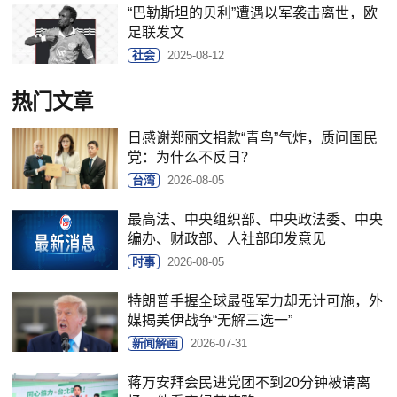
“巴勒斯坦的贝利”遭遇以军袭击离世，欧
足联发文
社会
2025-08-12
热门文章
日感谢郑丽文捐款“青鸟”气炸，质问国民
党：为什么不反日？
台湾
2026-08-05
最高法、中央组织部、中央政法委、中央
编办、财政部、人社部印发意见
时事
2026-08-05
特朗普手握全球最强军力却无计可施，外
媒揭美伊战争“无解三选一”
新闻解画
2026-07-31
蒋万安拜会民进党团不到20分钟被请离