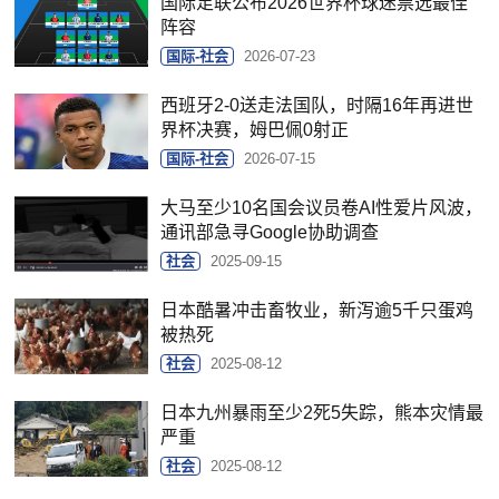
国际足联公布2026世界杯球迷票选最佳
阵容
国际-社会
2026-07-23
西班牙2-0送走法国队，时隔16年再进世
界杯决赛，姆巴佩0射正
国际-社会
2026-07-15
大马至少10名国会议员卷AI性爱片风波，
通讯部急寻Google协助调查
社会
2025-09-15
日本酷暑冲击畜牧业，新泻逾5千只蛋鸡
被热死
社会
2025-08-12
日本九州暴雨至少2死5失踪，熊本灾情最
严重
社会
2025-08-12