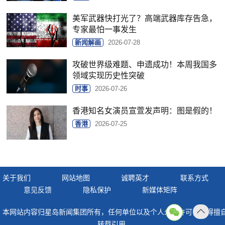
美军武器快打光了？高端武器库存告急，
专家最怕一事发生
新闻解画
2026-07-28
攻破世界级难题、申遗成功！本周我国多
领域实现历史性突破
时事
2026-07-26
香港知名女演员宣萱发声明：图是假的！
香港
2026-07-25
关于我们
网站地图
诚聘英才
联系方式
意见反馈
隐私保护
新媒体矩阵
本网站内容归星岛新闻集团所有，任何单位以及个人未经许可，不得擅
返回
转载引用。