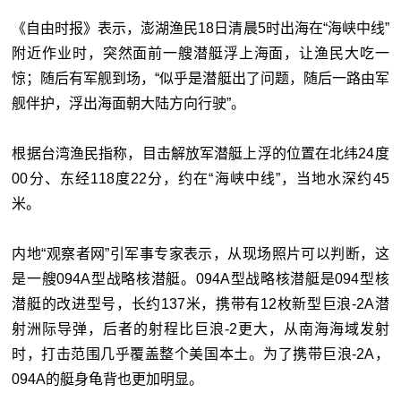
《自由时报》表示，澎湖渔民18日清晨5时出海在“海峡中线”
附近作业时，突然面前一艘潜艇浮上海面，让渔民大吃一
惊；随后有军舰到场，“似乎是潜艇出了问题，随后一路由军
舰伴护，浮出海面朝大陆方向行驶”。
根据台湾渔民指称，目击解放军潜艇上浮的位置在北纬24度
00分、东经118度22分，约在“海峡中线”，当地水深约45
米。
内地“观察者网”引军事专家表示，从现场照片可以判断，这
是一艘094A型战略核潜艇。094A型战略核潜艇是094型核
潜艇的改进型号，长约137米，携带有12枚新型巨浪-2A潜
射洲际导弹，后者的射程比巨浪-2更大，从南海海域发射
时，打击范围几乎覆盖整个美国本土。为了携带巨浪-2A，
094A的艇身龟背也更加明显。