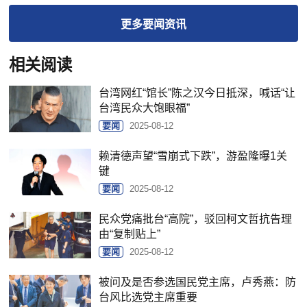
更多
要闻
资讯
相关阅读
台湾网红“馆长”陈之汉今日抵深，喊话“让
台湾民众大饱眼福”
要闻
2025-08-12
赖清德声望“雪崩式下跌”，游盈隆曝1关
键
要闻
2025-08-12
民众党痛批台“高院”，驳回柯文哲抗告理
由“复制贴上”
要闻
2025-08-12
被问及是否参选国民党主席，卢秀燕：防
台风比选党主席重要