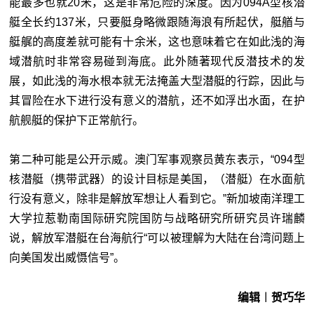
能最多也就20米，这是非常危险的深度。因为094A型核潜
艇全长约137米，只要艇身略微跟随海浪有所起伏，艇艏与
艇艉的高度差就可能有十余米，这也意味着它在如此浅的海
域潜航时非常容易碰到海底。此外随著现代反潜技术的发
展，如此浅的海水根本就无法掩盖大型潜艇的行踪，因此与
其冒险在水下进行没有意义的潜航，还不如浮出水面，在护
航舰艇的保护下正常航行。
第二种可能是公开示威。澳门军事观察员黄东表示，“094型
核潜艇（携带武器）的设计目标是美国，（潜艇）在水面航
行没有意义，除非是解放军想让人看到它。”新加坡南洋理工
大学拉惹勒南国际研究院国防与战略研究所研究员许瑞麟
说，解放军潜艇在台海航行“可以被理解为大陆在台湾问题上
向美国发出威慑信号”。
编辑︱贺巧华