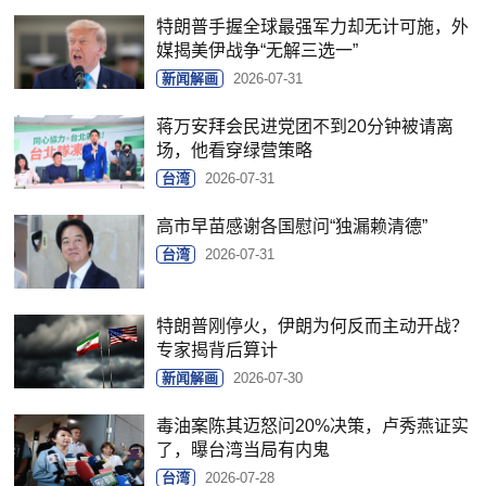
特朗普手握全球最强军力却无计可施，外
媒揭美伊战争“无解三选一”
新闻解画
2026-07-31
蒋万安拜会民进党团不到20分钟被请离
场，他看穿绿营策略
台湾
2026-07-31
高市早苗感谢各国慰问“独漏赖清德”
台湾
2026-07-31
特朗普刚停火，伊朗为何反而主动开战？
专家揭背后算计
新闻解画
2026-07-30
毒油案陈其迈怒问20%决策，卢秀燕证实
了，曝台湾当局有内鬼
台湾
2026-07-28