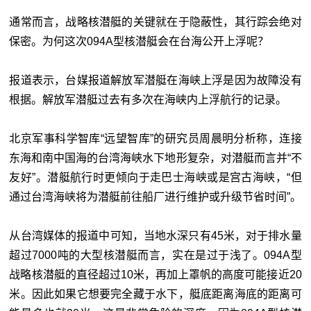
通常而言，战略核潜艇的关键就在于隐蔽性，其行踪会绝对
保密。为何这次094A型核潜艇会在台海公开上浮呢？
报道表示，台媒报道解放军潜艇在海峡上浮是因为故障没有
根据。解放军潜艇过去有多次在海峡内上浮航行的记录。
北京军事科学智库“远望智库”的研究员周晨明分析称，连接
东海和南中国海的台湾海峡水下地形复杂，对潜艇而言并“不
友好”。潜艇航行时更倾向于走巴士海峡或是宫古海峡，“但
通过台湾海峡将为潜艇前往船厂进行维护或升级节省时间”。
从台湾媒体的报道中可知，当地水深只有45米，对于排水量
超过7000吨的大型核潜艇而言，实在是过于浅了。094A型
战略核潜艇的直径超过10米，再加上罩帆的高度可能接近20
米。因此如果它想要完全藏于水下，艇底距离海底的距离可