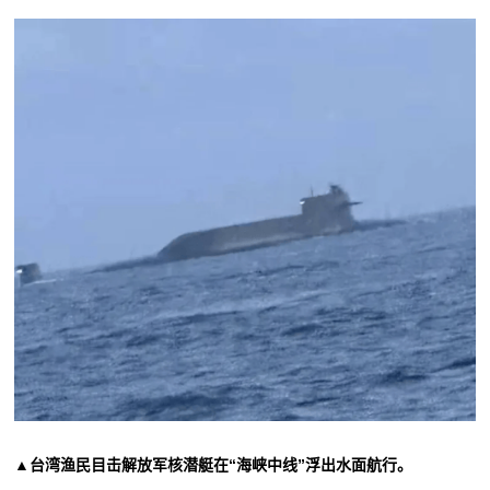
▲台湾渔民目击解放军核潜艇在“海峡中线”浮出水面航行。