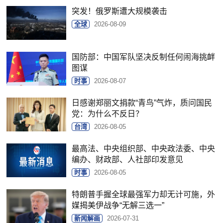
突发！俄罗斯遭大规模袭击
全球
2026-08-09
国防部：中国军队坚决反制任何闹海挑衅
图谋
时事
2026-08-07
日感谢郑丽文捐款“青鸟”气炸，质问国民
党：为什么不反日？
台湾
2026-08-05
最高法、中央组织部、中央政法委、中央
编办、财政部、人社部印发意见
时事
2026-08-05
特朗普手握全球最强军力却无计可施，外
媒揭美伊战争“无解三选一”
新闻解画
2026-07-31