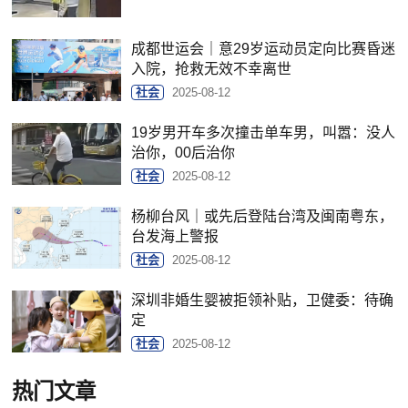
成都世运会｜意29岁运动员定向比赛昏迷
入院，抢救无效不幸离世
社会
2025-08-12
19岁男开车多次撞击单车男，叫嚣：没人
治你，00后治你
社会
2025-08-12
杨柳台风｜或先后登陆台湾及闽南粤东，
台发海上警报
社会
2025-08-12
深圳非婚生婴被拒领补贴，卫健委：待确
定
社会
2025-08-12
热门文章