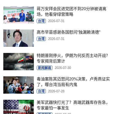
蒋万安拜会民进党团不到20分钟被请离
场，他看穿绿营策略
台湾
2026-07-31
高市早苗感谢各国慰问“独漏赖清德”
台湾
2026-07-31
特朗普刚停火，伊朗为何反而主动开战？
专家揭背后算计
新闻解画
2026-07-30
毒油案陈其迈怒问20%决策，卢秀燕证实
了，曝台湾当局有内鬼
台湾
2026-07-28
美军武器快打光了？高端武器库存告急，
专家最怕一事发生