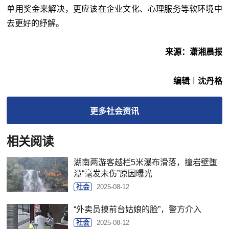
单用奖金来解决，更应该在企业文化、心理服务等软环境中
去更好的纾解。
来源：潇湘晨报
编辑︱沈丹格
更多
社会
资讯
相关阅读
湖南两游客越栏5米瀑布滑落，撞岩壁堕
潭“毫发未伤”原因曝光
社会
2025-08-12
“外卖员摸前台姑娘的脸”，警方介入
社会
2025-08-12