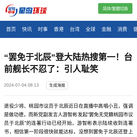
简体/繁體切換
首页
快讯
时事
香港
台湾
全球
金融
消费
“罢免于北辰”登大陆热搜第一！台
前舰长不忍了：引人耻笑
2024-07-04 08:13
生成海报
退役少将、桃园市议员于北辰近日在直播中高唱小丑，强调
是做功德，而新党副发言人游智彬发起“罢免无党籍桃园市议
员于北辰”的连署行动已经开始，游智彬表示陆续收到连署
书，相信第一阶段很快就能达标，没想到罢免于北辰还登上