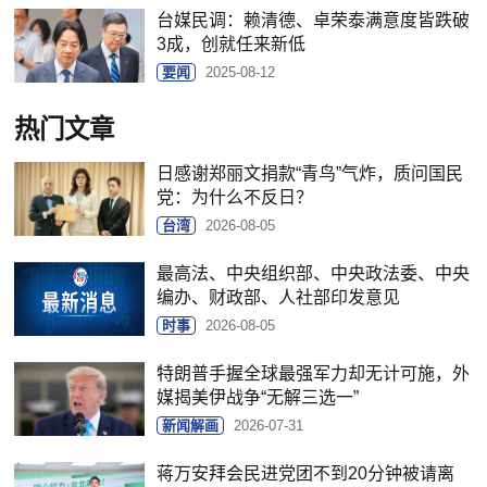
台媒民调：赖清德、卓荣泰满意度皆跌破
3成，创就任来新低
要闻
2025-08-12
热门文章
日感谢郑丽文捐款“青鸟”气炸，质问国民
党：为什么不反日？
台湾
2026-08-05
最高法、中央组织部、中央政法委、中央
编办、财政部、人社部印发意见
时事
2026-08-05
特朗普手握全球最强军力却无计可施，外
媒揭美伊战争“无解三选一”
新闻解画
2026-07-31
蒋万安拜会民进党团不到20分钟被请离