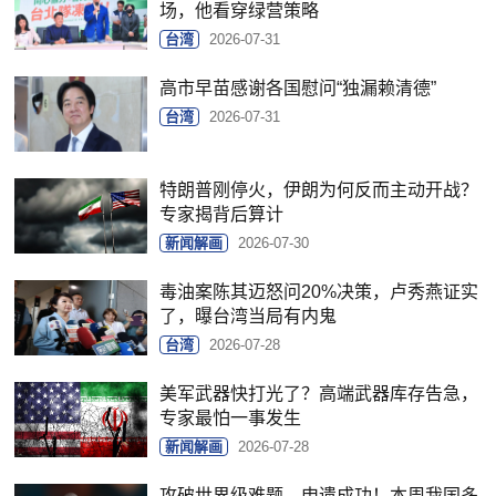
场，他看穿绿营策略
台湾
2026-07-31
高市早苗感谢各国慰问“独漏赖清德”
台湾
2026-07-31
特朗普刚停火，伊朗为何反而主动开战？
专家揭背后算计
新闻解画
2026-07-30
毒油案陈其迈怒问20%决策，卢秀燕证实
了，曝台湾当局有内鬼
台湾
2026-07-28
美军武器快打光了？高端武器库存告急，
专家最怕一事发生
新闻解画
2026-07-28
攻破世界级难题、申遗成功！本周我国多