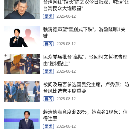
台湾网红“馆长”陈之汉今日抵深，喊话“让
台湾民众大饱眼福”
要闻
2025-08-12
赖清德声望“雪崩式下跌”，游盈隆曝1关
键
要闻
2025-08-12
民众党痛批台“高院”，驳回柯文哲抗告理
由“复制贴上”
要闻
2025-08-12
被问及是否参选国民党主席，卢秀燕：防
台风比选党主席重要
要闻
2025-08-12
赖清德满意度剩28％，她点名1现象：值
得注意
要闻
2025-08-12