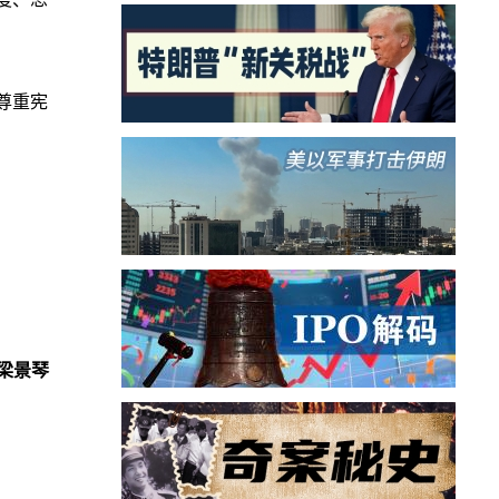
尊重宪
梁景琴