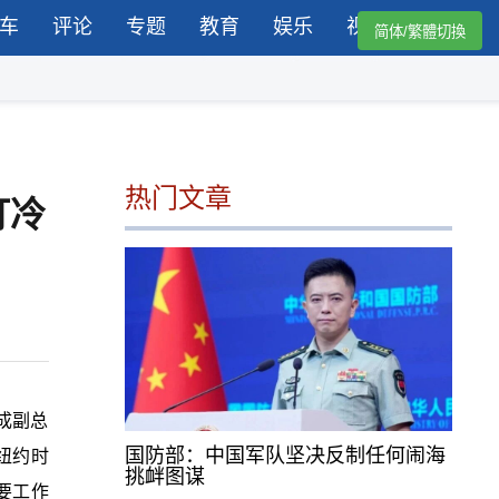
车
评论
专题
教育
娱乐
视频
简体/繁體切換
热门文章
打冷
成副总
国防部：中国军队坚决反制任何闹海
纽约时
挑衅图谋
要工作