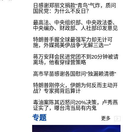
日感谢郑丽文捐款“青鸟”气炸，质问
国民党：为什么不反日？
最高法、中央组织部、中央政法委、
中央编办、财政部、人社部印发意见
特朗普手握全球最强军力却无计可
施，外媒揭美伊战争“无解三选一”
蒋万安拜会民进党团不到20分钟被请
离场，他看穿绿营策略
高市早苗感谢各国慰问“独漏赖清德”
特朗普刚停火，伊朗为何反而主动开
战？专家揭背后算计
毒油案陈其迈怒问20%决策，卢秀燕
证实了，曝台湾当局有内鬼
专题
更多