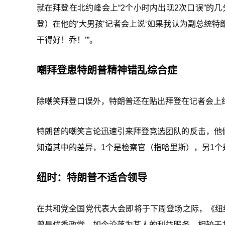
就在拜登在北约峰会上“2个小时内出现2次口误”的几分钟
登）在他的‘大男孩’记者会上说‘如果我认为副总统
干得好！乔！’”。
嘲拜登患特朗普精神错乱综合症
除嘲笑拜登口误外，特朗普还在贴出拜登在记者会上结
特朗普的嘲笑言论迅速引来拜登竞选团队的反击，他
知道其中的差异，1个是检察官（指哈里斯），另1个
纽时：特朗普不适合领导
在共和党全国党代表大会即将于下周登场之际，《纽
曾是优秀政党，如今沦落为某人的利益服务，相较于