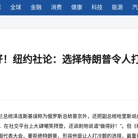
湾
全球
金融
消费
健康
科技
能源
汽
好！纽约社论：选择特朗普令人
兰总统泽连斯基误称为俄罗斯总统普京外，还把副总统哈里斯说
，在社交平台上大肆嘲笑拜登，还讽刺地说道“做得好！”。但《
国代表大会，要拒绝特朗普，形容他是让人打
冷颤
的选择，最重