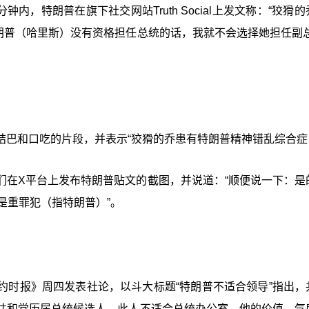
内，特朗普在旗下社交网站Truth Social上发文称：“狡猾
特朗普（哈里斯）没有资格担任总统的话，我就不会选择她担任副总
巴和口吃的片段，并表示“狡猾的乔患有特朗普精神错乱综合症
们在X平台上发布特朗普贴文的截图，并说道：“顺便说一下：是
是重罪犯（指特朗普）”。
约时报》周四发表社论，以斗大标题“特朗普不适合领导”指出，
共和党历届总统候选人，此人不适合总统办公室。他的价值、气