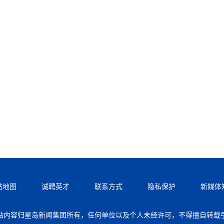
站地图
诚聘英才
联系方式
隐私保护
新媒体
站内容归星岛新闻集团所有，任何单位以及个人未经许可，不得擅自转载