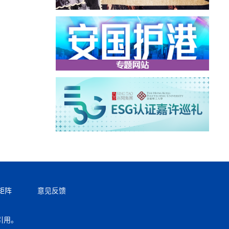
矩阵
意见反馈
引用。
返回顶部