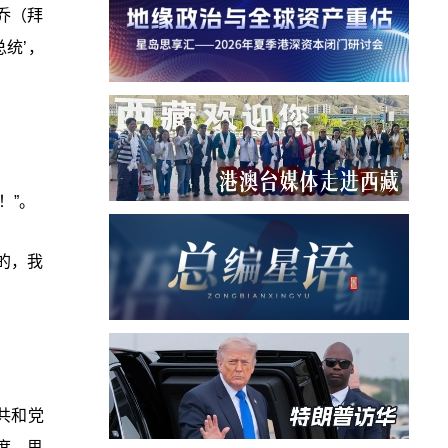
的乔（拜
统’，
！”。
的，我
共和党
度、思