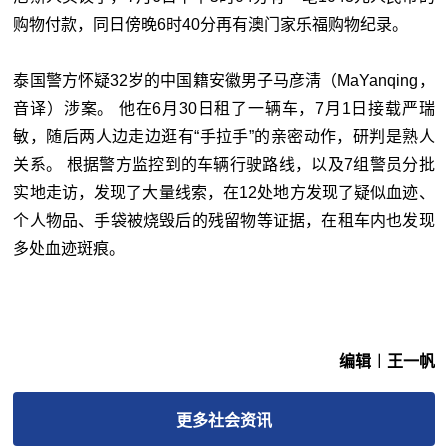
购物付款，同日傍晚6时40分再有澳门家乐福购物纪录。
泰国警方怀疑32岁的中国籍安徽男子马彦淸（MaYanqing，
音译）涉案。 他在6月30日租了一辆车，7月1日接载严瑞
敏，随后两人边走边逛有“手拉手”的亲密动作，研判是熟人
关系。 根据警方监控到的车辆行驶路线，以及7组警员分批
实地走访，发现了大量线索，在12处地方发现了疑似血迹、
个人物品、手袋被烧毁后的残留物等证据，在租车内也发现
多处血迹斑痕。
编辑︱王一帆
更多
社会
资讯