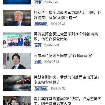
时事
2026-08-05
特朗普手握全球最强军力却无计可施，外
媒揭美伊战争“无解三选一”
新闻解画
2026-07-31
蒋万安拜会民进党团不到20分钟被请离
场，他看穿绿营策略
台湾
2026-07-31
高市早苗感谢各国慰问“独漏赖清德”
台湾
2026-07-31
特朗普刚停火，伊朗为何反而主动开战？
专家揭背后算计
新闻解画
2026-07-30
毒油案陈其迈怒问20%决策，卢秀燕证实
了，曝台湾当局有内鬼