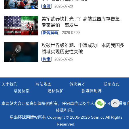
台湾
2026-07-28
美军武器快打光了？高端武器库存告急，
专家最怕一事发生
新闻解画
2026-07-28
攻破世界级难题、申遗成功！本周我国多
领域实现历史性突破
时事
2026-07-26
关于我们
网站地图
诚聘英才
联系方式
意见反馈
隐私保护
新媒体矩阵
本网站内容归星岛新闻集团所有，任何单位以及个人未经许可，不得擅
返回
转载引用。
顶部
星岛环球网版权所有 Copyright © 2005-2026 Stnn.cc All Rights
Reserved.