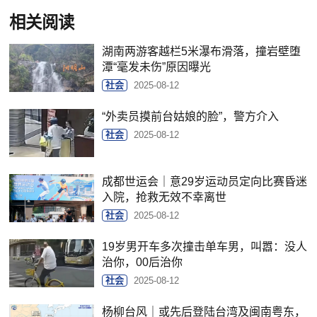
相关阅读
湖南两游客越栏5米瀑布滑落，撞岩壁堕
潭“毫发未伤”原因曝光
社会
2025-08-12
“外卖员摸前台姑娘的脸”，警方介入
社会
2025-08-12
成都世运会｜意29岁运动员定向比赛昏迷
入院，抢救无效不幸离世
社会
2025-08-12
19岁男开车多次撞击单车男，叫嚣：没人
治你，00后治你
社会
2025-08-12
杨柳台风｜或先后登陆台湾及闽南粤东，