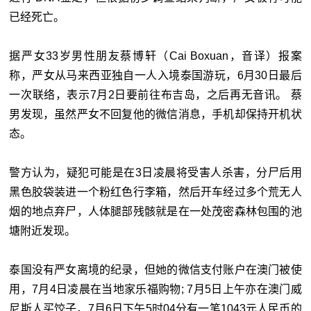
已经死亡。
据严女33岁男性朋友蔡博轩（Cai Boxuan，音译）报案
称，严女从马来西亚独自一人入境泰国游玩，6月30日最后
一次联络，表示7月2日要前往布吉岛，之后再无音讯。 蔡
男发现，虽然严女不回复他的微信消息，手机却保持开机状
态。
警方认为，疑犯可能是在3日凌晨将受害人杀害，分尸后用
黑色胶袋装进一个粉红色行李箱，然后开车经过多个荒无人
烟的地点弃尸，人体腿部残骸就是在一处茂密森林包围的池
塘附近发现。
泰国没有严女离境的纪录，但她的微信支付账户在澳门被使
用，7月4日凌晨在当地家乐福购物; 7月5日上午亦在澳门威
尼斯人买饺子，7月6日下午5时04分有一笔1043元人民币的