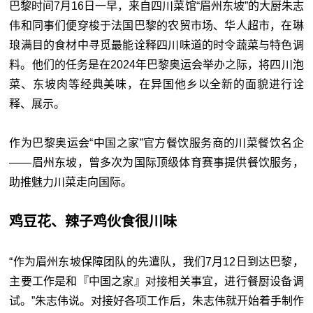
巴黎时间7月16日一早，来自四川菜馆“眉州东坡”的大厨朱志
伟和同事们便穿梭于法国巴黎的农贸市场、华人超市，在琳
琅满目的食材中寻觅最能诠释四川味道的时令蔬菜与特色调
料。他们的任务是在2024年巴黎奥运会举办之际，将四川泡
菜、东坡肉等经典美味，在异国他乡以全新的面貌进行诠
释、展示。
作为巴黎奥运会“中国之家”官方餐饮服务商的川菜餐饮名企
——眉州东坡，曾多次为国际顶级体育赛事提供餐饮服务，
助推魅力川菜走向国际。
鸡豆花、辣子鸡伙食很川味
“作为眉州东坡保障团队的先遣队，我们7月12日到达巴黎，
主要工作是和『中国之家』对接相关事宜，进行餐厨设备调
试。”朱志伟说。对接好各项工作后，朱志伟就开始着手制作