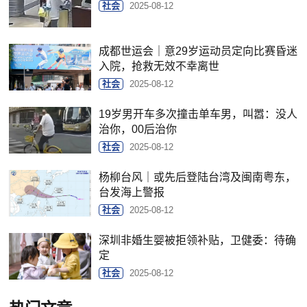
社会
2025-08-12
成都世运会｜意29岁运动员定向比赛昏迷
入院，抢救无效不幸离世
社会
2025-08-12
19岁男开车多次撞击单车男，叫嚣：没人
治你，00后治你
社会
2025-08-12
杨柳台风｜或先后登陆台湾及闽南粤东，
台发海上警报
社会
2025-08-12
深圳非婚生婴被拒领补贴，卫健委：待确
定
社会
2025-08-12